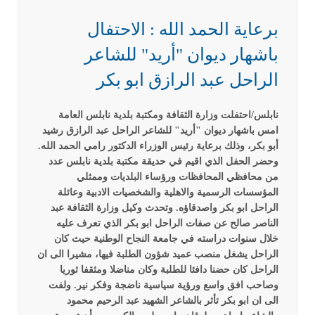
برعاية الحمد الله : الاحتفال
باشهار ديوان "أريد" للشاعر
الراحل عبد الرازق ابو بكر
نابلس/احتفلت وزارة الثقافة ومكتبة بلدية نابلس العامة
امس باشهار ديوان "أريد" للشاعر الراحل عبد الرازق رشيد
أبو بكر، وذلك برعاية رئيس الوزراء الدكتور رامي الحمد الله.
وحضر الحفل الذي اقيم في حديقة مكتبة بلدية نابلس عدد
من محافظي المحافظات ورؤساء البلديات وممثلي
المؤسسات الرسمية والاهلية والشخصيات الادبية وعائلة
الراحل ابو بكر واصدقاؤه.
وتحدث وكيل وزارة الثقافة عبد
الناصر صالح عن صفات الراحل ابو بكر الذي تعرف عليه
خلال سنوات دراسته في جامعة النجاح الوطنية حيث كان
الراحل يشغل منصب عميد شؤون الطلبة فيها، مشيرا الى ان
الراحل كان حضنا دافئا للطلبة وكان مناضلا ومثقفا ثوريا
وصاحب افق واسع ورؤية سياسية ناضجة وفكر نير.
ولفت
الى ان ابو بكر تأثر بالشاعر الشهيد عبد الرحيم محمود