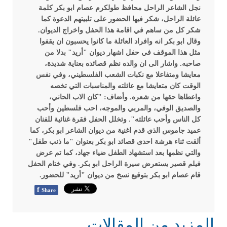
نجل الشاعر الراحل محافظ طولكرم عصام ابو بكر كلمة
عائلة الراحل، شكر فيها الحضور على تلبيتهم الدعوة كما
شكر كل من ساهم في اقامة هذا الحفل واخراج الديوان.
وقال ابو بكر انه وافراد العائلة ما كانوا يحسبون ان يقفوا
مثل هذا الموقف في حفل اشهار ديوان "أريد" بدلا من
صاحبه.
واشار الى ان والده نظم قصائده بعناية شديدة،
معايشا ومتفاعلا مع نكبات الشعب الفلسطيني، وفي نفس
الوقت كان متعايشا مع عائلته والمناسبات التي تخصه
واعطاها حقها من شعره.
وأضاف: "كان الاب الحاني،
والصديق الوفي، والمربي والموجه، احب فلسطين وأحب
كل الناس وأحب عائلته".
وتخلل الحفل فقرة غنائية للفنان
عميد جاموس الذي قدم اغنية من ديوان الشاعر ابو بكر، كما
ألقت ثناء هرشة احدى قصائد ابو بكر بعنوان "ما ذنب طفل"
والتي نظمها بعد استشهاد الطفل ضياء جهاد، كما تم عرض
فيلم قصير يستعرض سيرة الراحل ابو بكر.
وفي ختام الحفل
قام عصام ابو بكر بتوقيع نسخ من ديوان "أريد" للحضور.
f
Share
المزيد من المقالات...