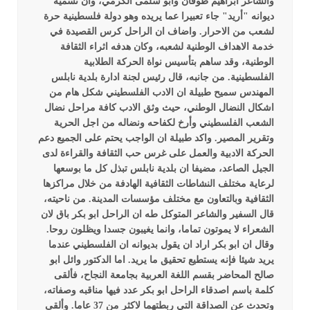
والشاعر ابراهيم طوقان وابو سلمى الكرمي، وأن تسمية
ديوانه "أريد" جاء تعبيرا عما يريده وهو دولة فلسطينية حرة
لشعب من الاحرار.
واضاف ان الراحل كرس القصيدة في
خدمة الاهداف الوطنية لشعبه، وكان هدفه اثراء الثقافة
الوطنية، وقد ساهم بتأسيس نواة الحركة الطلابية
الفلسطينية.
من جانبه، قال رئيس لجنة ادارة بلدية نابلس
المهندس سميح طبيلة ان الادب الفلسطيني شكل هام من
اشكال النضال الوطني، حيث وثق الادب كافة مراحل نضال
الشعب الفلسطيني وأرخ لكفاحه ونضاله من اجل الحرية
وتقرير المصير.
واكد طبيلة ان الواجب يحتم على الجميع دعم
الحركة الادبية والعمل على غرس حب الثقافة والقراءة لدى
الجيل الصاعد، مضيفا ان بلدية نابلس تبذل كل ما بوسعها
لرعاية مختلف النشاطات الثقافية الهادفة من خلال مراكزها
الثقافية وبالتعاون مع مختلف مؤسسات المدينة.
من ناحيته،
قال السفير والشاعر المتوكل طه ان الراحل ابو بكر باق لان
الشعراء لا يموتون تماما، وانما يغيبون جسدا ويظلون روحا.
وقال ان ابو بكر اراد ان يقول بديوانه ان الفلسطيني عندما
يريد شيئا فإنه يستطيع تحقيق ما يريد.
اما الدكتور وائل ابو
صالح المحاضر بقسم اللغة العربية بجامعة النجاح، فألقى
كلمة باسم اصدقاء الراحل ابو بكر عدد فيها مناقبه وصفاته،
وتحدث عن الصداقة التي ربطتهما لاكثر من 37 عاما.
وألقى