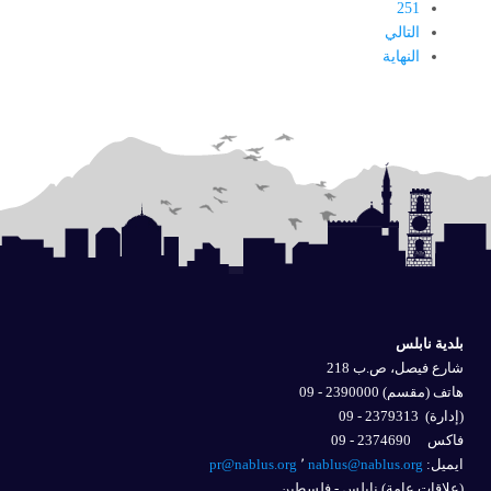
251
التالي
النهاية
بلدية نابلس
شارع فيصل، ص.ب 218
هاتف (مقسم) 2390000 - 09
(إدارة)
2379313 - 09
فاكس 2374690 - 09
ايميل: 
nablus@nablus.org
٬
pr@nablus.org
(علاقات عامة) نابلس - فلسطين