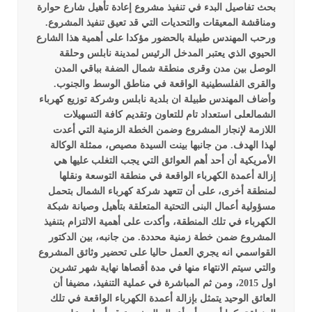
بحث تفاصيل البدء في تنفيذ مشروع إعادة تأهيل شارع حوارة
ومناقشة المعيقات والتحديات التي قد تعيق تنفيذ المشروع.
ورحب المهندس طبيلة بالحضور مؤكدا على أهمية هذا الشارع
الحيوي الذي يعتبر المدخل الرئيس لمدينة نابلس وحلقة
الوصل بين مدن وقرى منطقة شمال الضفة بباقي المدن
والقرى الفلسطينية الواقعة في مناطق الوسط والجنوب.
وأضاف المهندس طبيلة ان بلدية نابلس وشركة توزيع كهرباء
الشمالعلى استعداد تام للتعاون وتقديم كافة التسهيلات
اللازمة لإنجاز المشروع وضمن الخطة الزمنية التي أعدت
لهذا الهدف.
من جانبها بينت السيدة مصيص، ممثلة الوكالة
الأمريكية أن أحد أهم العوائق التي يجب التغلب عليها هي
إزالة أعمدة الكهرباء الواقعة في منطقة التوسعة ونقلها
لمنطقة أخرى، على أن تتعهد شركة كهرباء الشمال بتحمل
مسؤولية أعمال البنى التحتية المتعلقة بتأهيل وصيانة شبكة
الكهرباء في تلك المنطقة، وأكدت على أهمية الالتزام بتنفيذ
المشروع ضمن خطة زمنية محددة.
من جانبه، بين الدكتور
القواسمي انه يجري العمل حاليا على تحضير وثائق المشروع
والتي سيتم الانتهاء منها في مدة أقصاها نهاية شهر تشرين
اول 2015، ومن ثم المباشرة في عملية التنفيذ، مضيفا أن
العائق الوحيد يتمثل بإزالة أعمدة الكهرباء الواقعة في تلك