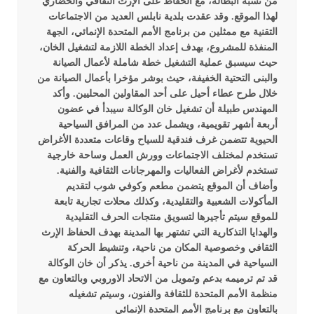
من نسبة البطالة، مع الحفاظ على الإرث الثقافي والحضاري
لهذا الموقع.
وقد عقدت بلدية نابلس العديد من الاجتماعات
التقنية مع ممثلين من برنامج الأمم المتحدة الإنمائي، الجهة
المنفذة للمشروع، بهدف إعداد الخطة اللازمة لتشغيل الخان،
حيث سيسبق عملية التشغيل خطة شاملة لأعمال الصيانة
والبنى التحتية الخفيفة، حيث بوشر مؤخرا بأعمال الصيانة من
خلال طرح عطاء أحيل على أحد المقاولين المحليين.
وأكد
المهندس طبيلة أن تشغيل خان الوكالة سيبدأ في عضون
أربعة أشهر تقويمية، ويشمل عدد من المرافق السياحية
الحيوية تتضمن غرف فندقية للسياح وقاعات متعددة الأغراض
تستخدم لمختلف الاجتماعات وورش العمل وساحة خارجية
تستخدم لأغراض الفعاليات والمهرجانات الثقافية والفنية.
وأضاف أن الموقع يتضمن مطعم وكوفي شوب لتقديم
المأكولات الشعبية والتقليدية، وكذلك محلات تجارية تابعة
للموقع سيتم تأجيرها لتسويق منتجات الحرف التقليدية
والهدايا التذكارية التي تشتهر بها المدينة بهدف الحفاظ الإرث
الثقافي وخصوصية المكان من ناحية، وتنشيط الحركة
السياحية في المدينة من ناحية أخرى.
يذكر أن خان الوكالة
قد تم ترميمه بدعم وتمويل من الاتحاد الاوروبي وبالتعاون مع
منظمة الأمم المتحدة للثقافة والفنون، وسيتم تشغيله
بالتعاون مع برنامج الأمم المتحدة الإنمائي