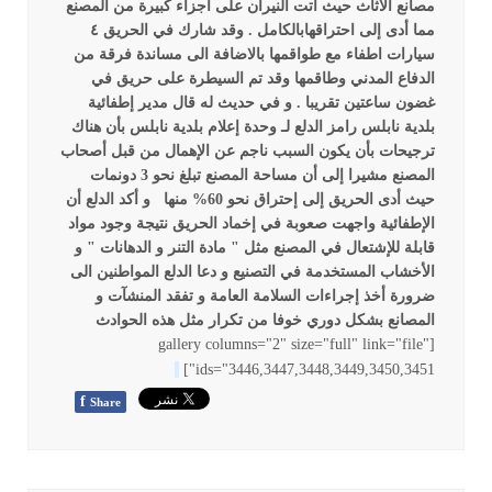
مصانع الأثاث حيث أتت النيران على أجزاء كبيرة من المصنع
مما أدى إلى احتراقهابالكامل .
وقد شارك في الحريق ٤
سيارات اطفاء مع طواقمها بالاضافة الى مساندة فرقة من
الدفاع المدني وطاقمها وقد تم السيطرة على حريق في
غضون ساعتين تقريبا .
و في حديث له قال مدير إطفائية
بلدية نابلس رامز الدلع لـ وحدة إعلام بلدية نابلس بأن هناك
ترجيحات بأن يكون السبب ناجم عن الإهمال من قبل أصحاب
المصنع مشيرا إلى أن مساحة المصنع تبلغ نحو 3 دونمات
حيث أدى الحريق إلى إحتراق نحو 60% منها
و أكد الدلع أن
الإطفائية واجهت صعوبة في إخماد الحريق نتيجة وجود مواد
قابلة للإشتعال في المصنع مثل " مادة التنر و الدهانات " و
الأخشاب المستخدمة في التصنيع و دعا الدلع المواطنين الى
ضرورة أخذ إجراءات السلامة العامة و تفقد المنشآت و
المصانع بشكل دوري خوفا من تكرار مثل هذه الحوادث
[gallery columns="2" size="full" link="file"
ids="3446,3447,3448,3449,3450,3451"]
f
Share