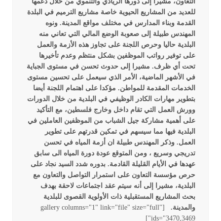
التعاون، مشيرا إلى دورها الريادي والتنموي من خلال دعمها
للعديد من المشاريع الحيوية خاصة مشاريع الترميم في البلدة
القدمة وبناء المدارس في مختلف مواقع المدينة
.
ونوه
المهندس طبيلة إلى صعوبة الوضع المالي التي تعاني منه
البلدية حاليا وحرص اللجنة على تجاوز هذه الأزمة والعمل
على توفير رواتب الموظفين بشكل منتظم وعدم تأخيرها
تحت أي ظرف. مشيرا إلى حدوث تحسن في مستوى الجباية
في الأشهر الماضية، الأمر الذي سيعمل على تحسين مستوى
الخدمات المقدمة للمواطن. مؤكدا على اهتمام اللجنة أيضا
بتطوير مهارات الكادر الوظيفي في البلدية من خلال الدورات
وورش العمل التي تقام داخل وخارج فلسطين، مع التأكيد
على أهمية مشاركة جيل الشباب من الموظفين العاملين في
البلدية فيها مما سيسهم في تمكين قدرتهم على تطوير
العمل
.
وذكر المهندس طبيلة ان أزمة المياه في تحسن
تدريجي وسريع ، ومن المتوقع عودة دورة المياه الى سابق
عهدها في الأيام القليلة القادمة. بدوره شدد السيد نجاد على
حرص مؤسسة التعاون على استمرار التواصل والتعاون مع
البلدية، مشيرا إلى أنه سيتم عقد اجتماعات لاحقة بهدف
بحث المشاريع المستقبلية ذات الأولوية القصوى للبلدية
والمدينة
.
[gallery columns="1" link="file" size="full"
ids="3470,3469"]