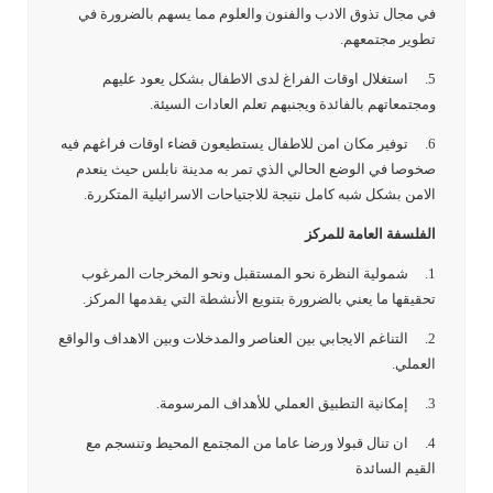
في مجال تذوق الادب والفنون والعلوم مما يسهم بالضرورة في
تطوير مجتمعهم.
5. استغلال اوقات الفراغ لدى الاطفال بشكل يعود عليهم
ومجتمعاتهم بالفائدة ويجنبهم تعلم العادات السيئة.
6. توفير مكان امن للاطفال يستطيعون قضاء اوقات فراغهم فيه
صخوصا في الوضع الحالي الذي تمر به مدينة نابلس حيث ينعدم
الامن بشكل شبه كامل نتيجة للاجتياحات الاسرائيلية المتكررة.
الفلسفة العامة للمركز
1. شمولية النظرة نحو المستقبل ونحو المخرجات المرغوب
تحقيقها ما يعني بالضرورة بتنويع الأنشطة التي يقدمها المركز.
2. التناغم الايجابي بين العناصر والمدخلات وبين الاهداف والواقع
العملي.
3. إمكانية التطبيق العملي للأهداف المرسومة.
4. ان تنال قبولا ورضا عاما من المجتمع المحيط وتنسجم مع
القيم السائدة