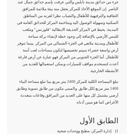
جزء من حدائق مدينة نابلس والتي عرفت بإسم حدائق جمال عبد
الناصر. إن الموقع الأخاذ للمركز يجعل منه بيئة ملائمة للمرافق
الثقافية والترفيهية للأطفال والشباب نظرا لقربه من المناطق
السكنية وسهولة الوصول اليه ومتاخمة المركز للحدائق العامة في
المدينة. يحيط في المركز الحديقة الايطالية “فلورنس” وملعب
للتنس الأرضي بالإضافة إلى وجود خطة لإنشاء بركة سباحة
للأطفال ومدينة ملاهي في الجزء الشمالي من المركز. بينما تتوفر
أرض واسعة خضراء سيتم تخصيصها لتكون مساحات لعب آمنة
للأطفال. أما الجزء الجنوبي من المركز فهو عبارة عن أرض فارغة
أعدت لتستخدم مواقف للسيارات ويمكن استعمالها للعديد من
الأنشطة الخارجية.
تبلغ المساحة الكلية للمركز 2400 متر مربع بينا تبلغ مساحة البناء
1400 متر مربع لكل طابق. والمبنى مكون من طابق تسوية وطابق
أرضي يشتمل كل منها على العديد من المرافق وقاعات متعددة
الأغراض كما هو مبين أدناه.
الطابق الأول
1) إدارة المركز، مطبخ ووحدات صحية