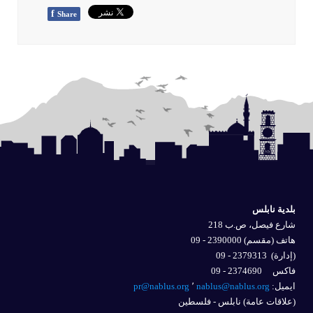
f
Share
بلدية نابلس
شارع فيصل، ص.ب 218
هاتف (مقسم) 2390000 - 09
(إدارة)
2379313 - 09
فاكس 2374690 - 09
ايميل: 
nablus@nablus.org
٬
pr@nablus.org
(علاقات عامة) نابلس - فلسطين