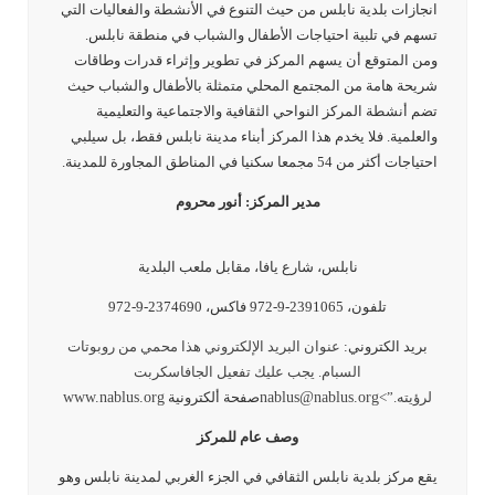
انجازات بلدية نابلس من حيث التنوع في الأنشطة والفعاليات التي
تسهم في تلبية احتياجات الأطفال والشباب في منطقة نابلس.
ومن المتوقع أن يسهم المركز في تطوير وإثراء قدرات وطاقات
شريحة هامة من المجتمع المحلي متمثلة بالأطفال والشباب حيث
تضم أنشطة المركز النواحي الثقافية والاجتماعية والتعليمية
والعلمية. فلا يخدم هذا المركز أبناء مدينة نابلس فقط، بل سيلبي
احتياجات أكثر من 54 مجمعا سكنيا في المناطق المجاورة للمدينة.
مدير المركز: أنور محروم
نابلس، شارع يافا، مقابل ملعب البلدية
تلفون، 2391065-9-972 فاكس، 2374690-9-972
بريد الكتروني:
عنوان البريد الإلكتروني هذا محمي من روبوتات
السبام. يجب عليك تفعيل الجافاسكربت
لرؤيته.”>
nablus@nablus.org
صفحة ألكترونية
www.nablus.org
وصف عام للمركز
يقع مركز بلدية نابلس الثقافي في الجزء الغربي لمدينة نابلس وهو