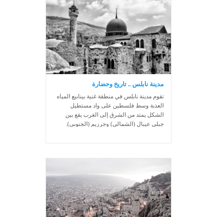
مدينة نابلس .. تاريخ وحضارة
تقوم مدينة نابلس في منطقة غنية بينابيع المياه
العذبة وسط فلسطين على واد مستطيل
الشكل يمتد من الشرق إلى الغرب يقع بين
جبلي عيبال (الشمالي) وجرزيم (الجنوبي).
وتطل فتحة وادي نابلس الشرقية على الغور
المسمى باسمها وهو الغور النابلسي الممتد
حتى نهر الأردن، في حين تمتد فتحة واديها
الغربية حتى وادي التفاح الممتد إلى وادي
الزيمر عند طولكرم، وتمتد جبالها الشمالية
شمالا لتنتهي جنوب مرج بن عامر قرب جنين،
بينما تمتد جبالها الجنوبية جنوبا لتتصل بجبال
القدس اتصالا مباشرا حيث لا توجد حدود طبيعية
تفصلها عن بعضها بعضا.