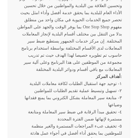
وتحسين العلاقة بين البلدية والمواطنين من خلال تحسين
الأداء العام للبلدية بما يحقق خدمة أفضل وأداء امثل بحيث
تحصر جميع الخدمات الحيوية في مكان واحد من منطلق
مفهوم One Stop Shop بما يوفر الوقت والجهد على المواطن
بدلا من التنقل بين مختلف أقسام البلدية لإنجاز المعاملات
المختلفة. إن مركز خدمات الجمهور يستطيع ضبط سير
المعاملات لدى الأقسام المختلفة بواسطة استخدام برنامج
حاسوب تم تطويره خصيصا لهذا الهدف حيث تم تدريب
مجموعة من الموظفين على هذا البرنامج وعلى آلية سير
المعاملات مع باقي أقسام ودوائر البلدية المختلفة
:أهداف المركز
١- توحيد جهة استقبال الطلبات لكافة معاملات البلدية
٢- تسهيل وتبسيط عملية تقديم الطلبات للمواطنين
٣- متابعة سير المعاملة بشكل الكتروني بما يمنع فقدانها
وضياعها
٤- تحقيق مبدأ الرقابة في ضبط سير المعاملة ومتابعة
مستمرة لإنهائها ضمن الفترة المحددة
٥- تخفيف عبء المراجعات المستمرة والغير منظمة
للموظفين بما يحقق أداء أفضل في أجواء عمل هادئة