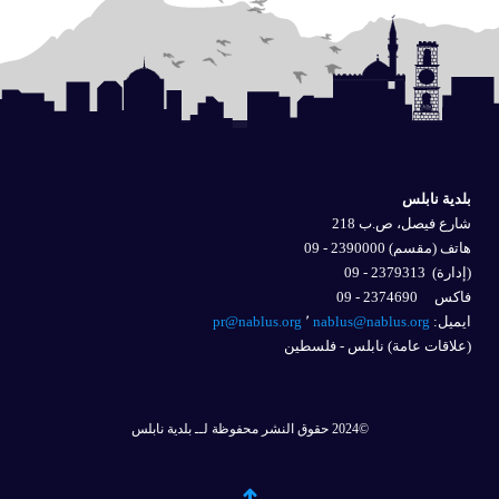
بلدية نابلس
شارع فيصل، ص.ب 218
هاتف (مقسم) 2390000 - 09
(إدارة)
2379313 - 09
فاكس 2374690 - 09
ايميل: 
nablus@nablus.org
٬
pr@nablus.org
(علاقات عامة) نابلس - فلسطين
©2024 حقوق النشر محفوظة لــ بلدية نابلس