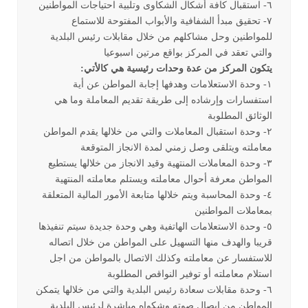
٦- استقبال كافة أشكال الشكاوى وتلبية احتياجات المواطنين
٧- تحقيق مبدأ الشفافية والأبواب المفتوحة للاستماع
للمواطنين وحل مشاكلهم من خلال مقابلات رئيس البلدية
والتي تعقد في المركز بواقع مرتين اسبوعيا
يتكون المركز من عدة وحدات رئيسية هي كالأتي:
١- وحدة الاستعلامات وهدفها إجابة المواطن عن أية
استفسارات وإرشاده إلى طريقة تقديم المعاملة وما هي
الوثائق المطلوبة
٢- وحدة استقبال المعاملات والتي من خلالها يقدم المواطن
معاملته ويتلقى وصل زمني لمدة الانجاز المتوقعة
٣- وحدة المعاملات المنتهية وقيد الانجاز من خلالها يستطيع
المواطن معرفة أحوال معاملته ويستلم معاملته المنتهية
٤- وحدة المحاسبة ويتم خلالها متابعة الأمور المالية المتعلقة
بمعاملات المواطنين
٥- وحدة الاستعلامات الهاتفية وهي وحدة جديدة سيتم تنفيذها
قريبا والهدف منها التسهيل على المواطن من خلال اتصاله
للاستفسار عن معاملته وكذلك الاتصال بالمواطن من اجل
استلام معاملته أو توفير النواقص المطلوبة
٦- وحدة مقابلات سعادة رئيس البلدية والتي من خلالها يتمكن
المواطن من إيصال صوته وشكواه مباشرة لرئيس البلدية