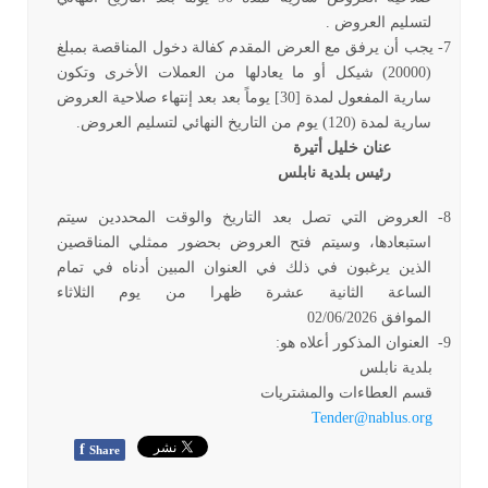
لتسليم العروض
.
7-
يجب أن يرفق مع العرض المقدم كفالة دخول المناقصة بمبلغ
(20000) شيكل أو ما يعادلها من العملات الأخرى وتكون
سارية المفعول لمدة [30] يوماً بعد بعد إنتهاء صلاحية العروض
سارية لمدة (120) يوم من التاريخ النهائي لتسليم العروض
.
عنان خليل أتيرة
رئيس بلدية نابلس
8-
العروض التي تصل بعد التاريخ والوقت المحددين سيتم
استبعادها، وسيتم فتح العروض بحضور ممثلي المناقصين
الذين يرغبون في ذلك في العنوان المبين أدناه في تمام
الساعة الثانية عشرة ظهرا من يوم الثلاثاء
الموافق
02/06/2026
9-
العنوان المذكور أعلاه هو:
بلدية نابلس
قسم العطاءات والمشتريات
Tender@nablus.org
f
Share