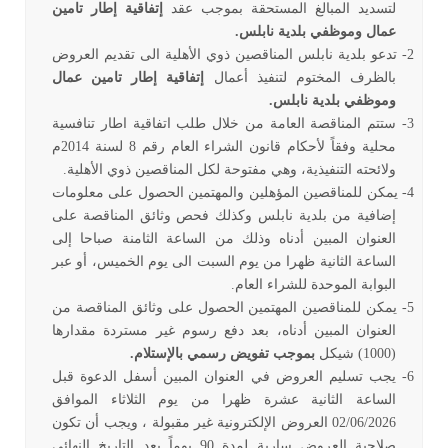
لتسديد المبالغ المستحقة بموجب عقد
إتفاقية إطار تامين
عمال وموظفي بلدية نابلس.
2-
تدعو بلدية نابلس المناقصين ذوي الأهلية الى تقديم العروض
بالظرف المختوم لتنفيذ أعمال
إتفاقية إطار تامين عمال
وموظفي بلدية نابل
س.
3-
ستتم المناقصة العامة من خلال طلب اتفاقية اطار تنافسية
محلية وفقاً لأحكام قانون الشراء العام رقم 8 لسنة 2014م
ولائحته التنفيذية، وهي مفتوحة لكل المناقصين ذوي الأهلية
.
4-
يمكن للمناقصين المؤهلين والمهتمين الحصول على معلومات
إضافية من بلدية نابلس وكذلك فحص وثائق المناقصة على
العنوان المبين أدناه وذلك من الساعة الثامنة صباحا إلى
الساعة الثانية ظهرا من يوم السبت الى يوم الخميس، أو عبر
البوابة الموحدة للشراء العام
.
5-
يمكن للمناقصين المهتمين الحصول على وثائق المناقصة من
العنوان المبين أدناه، بعد دفع رسوم غير مستردة مقدارها
(1000) شيكل
بموجب تفويض رسمي بالإستلام
.
6-
يجب تسليم العروض في العنوان المبين أسفل الدعوة قبل
الساعة الثانية عشرة ظهرا من يوم الثلاثاء الموافق
02/06/2026 العروض الإلكترونية غير مقبولة ، ويجب أن تكون
صلاحية العروض سارية لمدة 90 يوماً بعد التاريخ النهائي