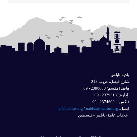
بلدية نابلس
شارع فيصل، ص.ب 218
هاتف (مقسم) 2390000 - 09
(إدارة)
2379313 - 09
فاكس 2374690 - 09
ايميل: 
nablus@nablus.org
٬
pr@nablus.org
(علاقات عامة) نابلس - فلسطين