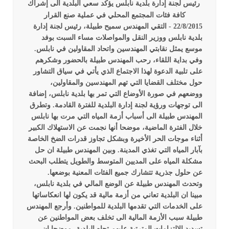
رئيس لجنة إدارة بلدية نابلس يؤكد سعي البلدية الى إشراك
كافة فئات المجتمع المحلي في عملية صنع القرار
22/8/2015 -
التقي المهندس سميح طبيلة، رئيس لجنة إدارة
بلدية نابلس ووزير النقل والمواصلات مساء السبت بوفد
موسع يمثل نقابتي المهندسين واتحاد المقاولين في نابلس.
وفي بداية اللقاء، رحب المهندس طبيلة بالحضور وشكرهم
على تلبية الدعوة لهذا الاجتماع الذي يأتي في سياق التشاور
حول مختلف القضايا التي تهم المهندسين والمقاولين،
ووضعهم في صورة الأوضاع التي تمر بها بلدية نابلس، إضافة
الى توجهات ورؤية لجنة إدارة البلدية للفترة القادمة.
وتطرق
المهندس طبيلة الى أسباب أزمة المياه التي مرت بها نابلس
خلال الفترة الماضية، موضحا أنها نجمت عن الاستهلاك الكبير
أثناء موجات الحر الأخيرة وبشكل تجاوز قدرات الضخ الخاصة
بآبار المياه التي تغذي المدينة. وبين المهندس طبيلة ان حل
مشكلة المياه على المديين المتوسط والطويل يتطلب البحث
عن حلول جذرية تتشارك جميع الفئات المعنية بوضعها.
وتحدث المهندس طبيلة عن الوضع المالي في بلدية نابلس،
مبينا ان البلدية تعاني من أزمة مالية قد يكون لها انعكاساتها
على الخدمات التي تقدمها البلدية للمواطنين. وأرجع المهندس
طبيلة سبب الأزمة المالية الى تخلف بعض المواطنين عن
تسديد الالتزامات المترتبة عليهم تجاه البلدية، موضحا ان