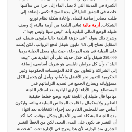
الكبيرة في المدينة التي لا يصل الماء إلى جزء من ساكنيها
خاصة في الشقق العليا لأن مدة الضخ لا تكفي، إضافة إلى
طلب مصادر إضافية للمياه، وإعادة هيكلة نظام توزيع
الشبكات.
أزمة مالية
تعاني البلدية من أزمة مالية، إذ وصف
طبيلة الوضع المالي للبلدية بأنه "ليس سيئا وليس جيدا"،
وشرح ذلك بقوله "في خزينة البلدية حاليا مليوني شيقل، في
المقابل نحتاج إلى 5.5 مليون شيقل لدفع الرواتب، لكن يُعتمد
على الجباية في هذه المرحلة، حيث يبلغ معدل الجباية يوميا
250.000 شيقل
وأكد خلال حديثه على أن البلدية هي "بيت
البلد"، وأن كل مواطن نابلسي هو شريك أساسي، إضافة
إلى الشراكة والتعاون بين كافة المؤسسات الحكومية وغير
الحكومية للتغيير نحو الأفضل والأمام، ويأمل أن يتحمل الكل
مسؤولياته ويسارع الجميع في تسديد التزاماتهم قدر
المستطاع.
وعن الأداء الإداري للبلدية بعد استلام اللجنة
مهامها قال طبيلة إن اللجنة تقوم بوضع خطط حقيقية
للتطوير ولاستكمال ما قامت المجالس السابقة ببنائه، وليكون
أساس جيد للمجلس القادم بعد إجراء الانتخابات بعد انتهاء
مدة اللجنة المشكلة لتسيير الأعمال بشكل مؤقت، كما أكد
أن التغيير قد يكون على المدى البعيد، لكن من الخطأ التغيير
الجذري منذ البداية، لأن هذا يندرج في الإدارة تحت "شخصنة