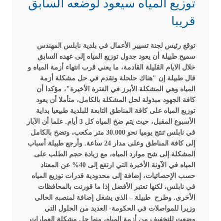
توزيع المياه سيعود لوضعه السابق
قريبا
توقع رئيس لجنة تسيير الأعمال في بلدية نابلس المهندس
سميح طبيلة أن يعود جدول توزيع المياه إلى عهده السابق
خلال الايام القليلة القادمة، ما يعني قرب انتهاء أزمة المياه و
قال طبيلة إن "هناك حلحلة وتقدم في حل مشكلة أزمة
المياه وهي المشكلة الأبرز في الفترة الأخيرة"، مؤكدا أن
كافة الجهود مبذولة لحل المشكلة بالكامل، متأملا أن يعود
توزيع المياه على كافة المناطق التابعة للبلدية طبيعيا بداية
الأسبوع المقبل، حيث يتم ضخ المياه كل 3 أيام.
علما أن الآبار
في نابلس تنتج يوميا نحو 30.000 متر مكعب، وتضخ بالكامل
إلى كافة المناطق وعلى مدار 24 ساعة.
وأرجع طبيلة أسباب
المشكلة إلى شح موارد المياه، مع زيادة حجم الطلب على
المياه في الآونة الأخيرة التي ارتفع إلى 40% عن المعتاد
حسب الإحصائيات، إضافة إلى محدودية قدرات توزيع المياه
في نابلس، لكنها تعتبر الأفضل إذا ما قورنت بالمحافظات
الأخرى.
وطرح طبيلة – الذي يشغل إضافة لمنصبه الحالي
وزيرا للمواصلات في الحكومة- العديد من الحلول التي
وضعت للتخفيف من أزمة المياه، منها حل مشكلة العمارات