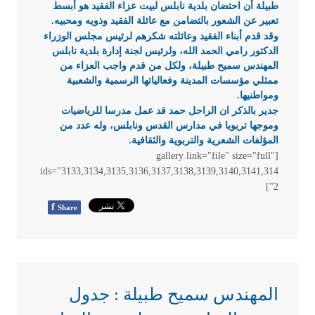
طبيلة أن احتضان بلدية نابلس لبيت عزاء الفقيد هو أبسط
تعبير عن الشعور بالتضامن مع عائلة الفقيد وذويه ومحبيه.
وقد قدم أبناء الفقيد وعائلته شكرهم لرئيس مجلس الوزراء
الدكتور رامي الحمد الله، ولرئيس لجنة إدارة بلدية نابلس
المهندس سميح طبيلة، ولكل من قدم واجب العزاء من
ممثلي مؤسسات المدينة وفعالياتها الرسمية والشعبية
ومواطنيها.
جدير بالذكر ان الراحل حمد قد عمل مدرسا للرياضيات
وموجها تربويا في مدارس القدس ونابلس، وله عدد من
المؤلفات الشعرية والتربوية والثقافية.
[gallery link="file" size="full"
ids="3133,3134,3135,3136,3137,3138,3139,3140,3141,314
2"]
f
Share
المهندس سميح طبيلة : جدول