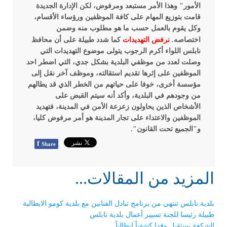
الأمور" وهذا الأمر مستبعد ومرفوض، لكن الإدارة الجديدة
قامت بتوزيع المهام على كافة الموظفين ورؤساء الأقسام،
وكل يقوم بالعمل حسب ما هو مطلوب منه وضمن
اختصاصه.
نرفض التهديدات
كما شدد طبيلة على أن محافظ
نابلس اللواء أكرم الرجوب يتولى موضوع التهديدات التي
وصلت لعدد من موظفي البلدية بشكل جدي، التي اضطر احد
الموظفين على إثرها تقديم استقالته، وموظف آخر نقل إلى
مؤسسة أخرى، خوفا على حياتهم من الخطر الذي قد يطالهم
من وجودهم في البلدية، وأكد أنه سيتم القبض على
الأشخاص الذين يحاولون زعزعة الأمن في المدينة، فتهديد
الموظفين والاعتداء على تجار المدينة هو أمر مرفوض كليا،
و"الجميع تحت القانون".
f
Share
المزيد من المقالات...
بلدية نابلس تنتهي من برنامج تبادل الفنانين مع بلدية كومو الايطالية
طبيلة رئيسا للجنة تسيير أعمال بلدية نابلس
الشكعة يستقبل وفدا كشفياً إيطالياً