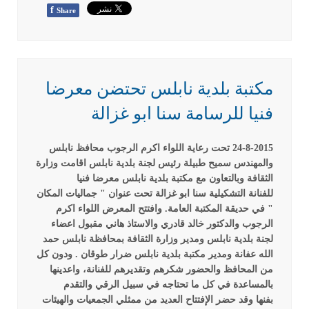
f
Share
مكتبة بلدية نابلس تحتضن معرضا
فنيا للرسامة سنا ابو غزالة
24-8-2015 تحت رعاية اللواء اكرم الرجوب محافظ نابلس
والمهندس سميح طبيلة رئيس لجنة
بلدية نابلس اقامت وزارة
الثقافة وبالتعاون مع مكتبة بلدية نابلس معرضا فنيا
للفنانة
التشكيلية سنا ابو غزالة تحت عنوان " جماليات المكان
" في حديقة المكتبة العامة.
وافتتح المعرض اللواء اكرم
الرجوب والدكتور خالد قادري والاستاذ هاني مقبول
اعضاء
لجنة بلدية نابلس ومدير وزارة الثقافة بمحافظة نابلس حمد
الله عفانة ومدير
مكتبة بلدية نابلس ضرار طوقان .
ودون كل
من المحافظ والحضور شكرهم وتقديرهم للفنانة، واعدينها
بالمساعدة في كل
ما تحتاجه في سبيل الرقي والتقدم
بفنها
وقد حضر الإفتتاح العديد من ممثلي الجمعيات والهيئات