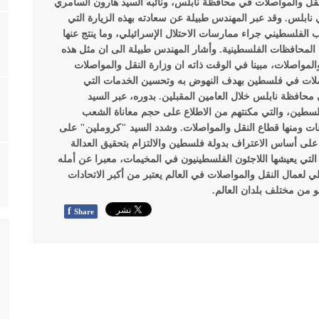
لنقل والمواصلات في محافظة نابلس، ونائبه السيد هارون السامري
ي نابلس.
وقد عبر المهندس طبيلة عن سعادته بهذه الزيارة التي
الفلسطيني جراء ممارسات الاحتلال الإسرائيلي، وما ينتج عنها
لمحافظات الفلسطينية. وأشار المهندس طبيلة الى ان مثل هذه
لمواصلات، مبينا في الوقت ذاته ان وزارة النقل والمواصلات
صلات في فلسطين بهدف النهوض به وتحسين الخدمات التي
محافظة نابلس خلال العامين المقبلين.
بدوره، عبر السيد
فلسطين، والتي مكنتهم من الاطلاع على حجم معاناة الشعب
ات ومنها قطاع النقل والمواصلات. وشدد السيد "كروملين" على
 على أساس الاعتراف بدولة فلسطين والالتزام بتحقيق العدالة
التي يعيشها اللاجئون الفلسطينيون في المخيمات، معبرا عن أمله
ولي لعمال النقل والمواصلات في العالم يعتبر من أكبر الاتحادات
 من مختلف بلدان العالم.
f
Share