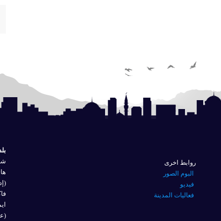
بلد
شار
روابط اخرى
هاتف
البوم الصور
(إد
فيديو
فاكس 
فعاليات المدينة
ايم
(عل