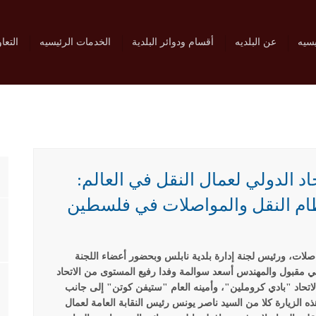
يسيه
عن البلديه
أقسام ودوائر البلدية
الخدمات الرئيسيه
التعا
حاد الدولي لعمال النقل في العالم:
ام النقل والمواصلات في فلسطين
صلات، ورئيس لجنة إدارة بلدية نابلس وبحضور أعضاء اللجنة
ني مقبول والمهندس أسعد سوالمة وفدا رفيع المستوى من الاتحاد
اتحاد "بادي كروملين"، وأمينه العام "ستيفن كوتن" إلى جانب
ه الزيارة كلا من السيد ناصر يونس رئيس النقابة العامة لعمال