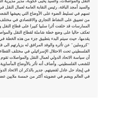
النقل والمواصلات، والسيد يحيى عكوبة، مدير مديرية ا
والسيد أمجد الباقة، رئيس النقابة العامة لعمال النقل ف
تسهم في تسليط الضوء على الأوضاع التي يعيشها الشعب 
من تضييق على النشاط التجاري والاقتصادي في مختلف ا
الممارسات قد خلفت أثرا سلبيا كبيرا على قطاع النقل وا
تعكف حاليا على وضع خطة شاملة لقطاع النقل والموا
يقدمها، حيث سيتم البدء بتطبيق جزء من هذه الخطة في 
"كروملين" عن تأثره والوفد المرافق له بزيارتهم الى 
الفلسطيني تحت الاحتلال الإسرائيلي في مختلف القطاع
أن سياسة الاتحاد الدولي لعمال النقل والمواصلات تقوم
للشعب الفلسطيني. وأضاف أنه تأثر بالأوضاع المأساوية 
في إيجاد حل عادل لقضيتهم.
جدير بالذكر ان الاتحاد الد
في العالم ويضم في عضويته أكثر من خمسة ملايين عضو