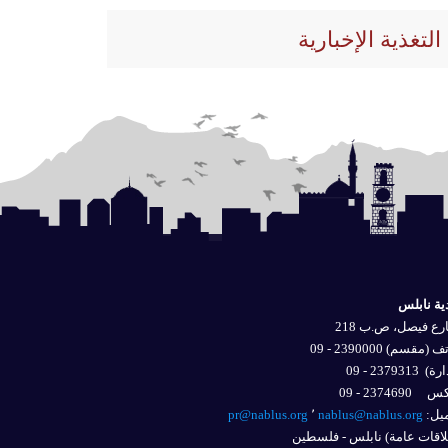
التغذية الإخبارية
ية نابلس
ع فيصل، ص.ب 218
 (مقسم) 2390000 - 09
ارة)
2379313 - 09
2374690 - 09
يل: 
nablus@nablus.org
٬
pr@nablus.org
اقات عامة) نابلس - فلسطين