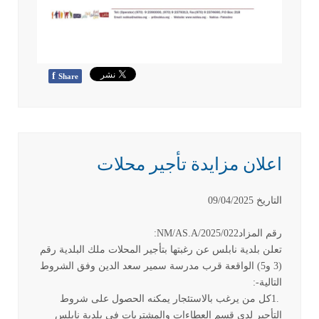
f
Share
اعلان مزايدة تأجير محلات
التاريخ
09/04/2025
رقم المزاد
:NM/AS.A/2025/022
تعلن بلدية نابلس عن رغبتها بتأجير المحلات ملك البلدية رقم
(3 و5) الواقعة قرب مدرسة سمير سعد الدين وفق الشروط
التالية
:-
1.
كل من يرغب بالاستئجار يمكنه الحصول على شروط
التأجير لدى قسم العطاءات والمشتريات في بلدية نابلس