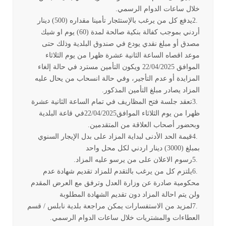
خلال ساعات الدوام الرسمي
.
2.
يدفع كل من يرغب بالإستئجار تأمينا مقداره (500) دينار
أردني بموجب كفالة بنكية صالحة لمدة (60) يوم او شيك
مصدق أو مبلغ نقدي يودع في صندوق البلدية وذلك حتى
موعد اقصاه الساعة الثانية عشرة ظهرا من يوم الثلاثاء
الموافق 22/04/2025 ويكون التأمين مسترد في حالة إلغاء
المزايدة أو عدم التأجير، وفي حالة انسحاب من يحال عليه
المزاد يصادر مبلغ التأمين المذكور
.
3.
تعقد جلسة فتح المظاريف في تمام الساعة الثانية عشرة
ظهرا من يوم الثلاثاء الموافق22/04/2025في قاعة البلدية
وبحضور أصحاب العلاقة من المتقدمين
.
4.
قيمة الحد الأدنى لبداية المزاد على بدل الإيجار السنوي
بمبلغ (3000) دينار اردني لكل محل واحد
5.
رسوم الاعلان على من يرسو عليه المزاد
.
6.
يلتزم كل من يرغب بالتقدم للمزاد تقديم شهادة عدم
محكومية صادرة عن وزارة العدل وترفق مع العرض المقدم
ولن يتم احالة المزاد دون تقديم الشهادة المطلوبة
7.
لمزيد من الاستفسارات يمكن مراجعة بلدية نابلس / قسم
العطاءات والمشتريات خلال ساعات الدوام الرسمي
.