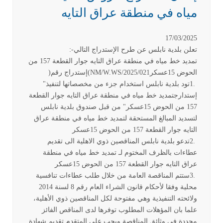
مياه في منطقة عراق التايه
17/03/2025
تعلن بلدية نابلس عن طرح الإستدراج التالي
:-
تمديد خط مياه في منطقة عراق التايه جوار القطعة 157 من
الحوض 15عسكر
(NM/W.WS/2025/021
إستدراج رقم
)
1.
تود بلدية نابلس استخدام جزء من مخصصاتها لتنفيذ"
إستدارجتمديد خط مياه في منطقة عراق التايه جوار القطعة
157 من الحوض 15عسكر" من قبل صندوق بلدية نابلس
لتسديد المبالغ المستحقة لتمديد خط مياه في منطقة عراق
التايه جوار القطعة 157 من الحوض 15عسكر
2.
تدعو بلدية نابلس المناقصين ذوي الاهلية الى تقديم
عطاءات بالظرف المختوم لـ تمديد خط مياه في منطقة
عراق التايه جوار القطعة 157 من الحوض 15عسكر
3.
ستتم المناقصة العامة من خلال طلب عطاءات تنافسية
محلية وفقا لأحكام قانون الشراء العام رقم 8
لسنة 2014
ولائحته التنفيذية وهي مفتوحة لكل المناقصين ذوي الأهلية،
علما بان المؤهلات المطلوب توفرها لدى المناقص الفائز
محددة في وثائق المناقصة ويجب على المتقدم تقديم شهادة