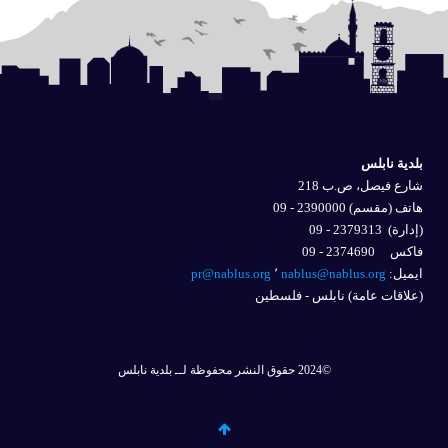
بلدية نابلس
شارع فيصل، ص.ب 218
هاتف (مقسم) 2390000 - 09
(إدارة)
2379313 - 09
فاكس 2374690 - 09
ايميل: 
nablus@nablus.org
٬
pr@nablus.org
(علاقات عامة) نابلس - فلسطين
©2024 حقوق النشر محفوظة لــ بلدية نابلس