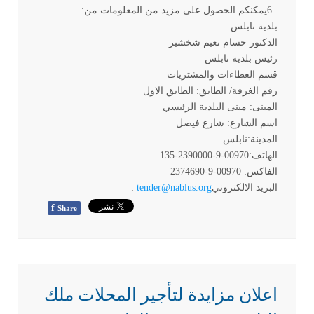
6.
يمكنكم الحصول على مزيد من المعلومات من
:
بلدية نابلس
الدكتور حسام نعيم شخشير
رئيس بلدية نابلس
قسم العطاءات والمشتريات
رقم الغرفة/ الطابق: الطابق الاول
المبنى: مبنى البلدية الرئيسي
اسم الشارع: شارع فيصل
المدينة:نابلس
الهاتف:00970-9-2390000-135
الفاكس: 00970-9-2374690
البريد الالكتروني
tender@nablus.org
:
f
Share
اعلان مزايدة لتأجير المحلات ملك