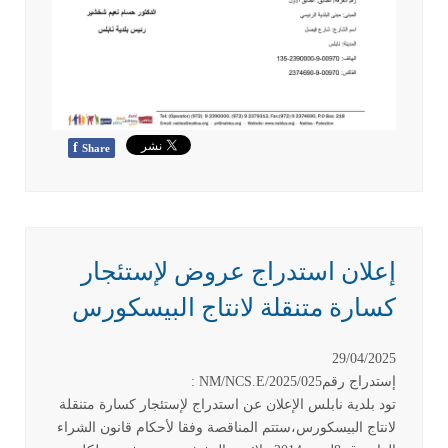
f
Share
إعلان استدراج عروض لإستئجار
كسارة متنقلة لانتاج البيسكورس
29/04/2025
إستدراج رقم
: NM/NCS.E/2025/025
تود بلدية نابلس الإعلان عن استدراج لإستئجار كسارة متنقلة
لانتاج البيسكورس،ستتم المناقصة وفقا لأحكام قانون الشراء