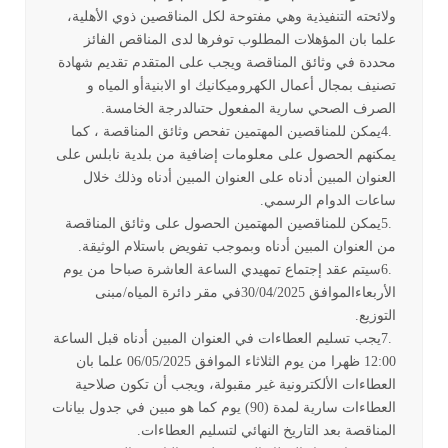
ولائحته التنفيذية وهي مفتوحة لكل المناقصين ذوي الأهلية،
علما بان المؤهلات المطلوب توفرها لدى المناقص الفائز
محددة في وثائق المناقصة ويجب على المتقدم تقديم شهادة
تصنيف بمجال أعمال الكهروميكانيك او الابنيةأو المياه و
الصرف الصحي سارية المفعول حتىالدرجة الخامسة
.
4.
يمكن للمناقصين المهتمين تفحص وثائق المناقصة ، كما
يمكنهم الحصول على معلومات إضافية من بلدية نابلس على
العنوان المبين أدناه على العنوان المبين أدناه وذلك خلال
ساعات الدوام الرسمي
.
5.
يمكن للمناقصين المهتمين الحصول على وثائق المناقصة
من العنوان المبين أدناه وبموجب تفويض باستلام الوثيقة
.
6.
سيتم عقد إجتماع تمهيدي الساعة العاشرة صباحا من يوم
الأربعاءالموافق 30/04/2025في مقر دائرة المياه/مبنى
التوزيع
.
7.
يجب تسليم العطاءات في العنوان المبين أدناه قبل الساعة
12:00 ظهرا من يوم الثلاثاء الموافق 06/05/2025 علما بان
العطاءات الألكترونية غير مقبولة، ويجب أن تكون صلاحية
العطاءات سارية لمدة (90) يوم كما هو مبين في جدول بيانات
المناقصة بعد التاريخ النهائي لتسليم العطاءات
.