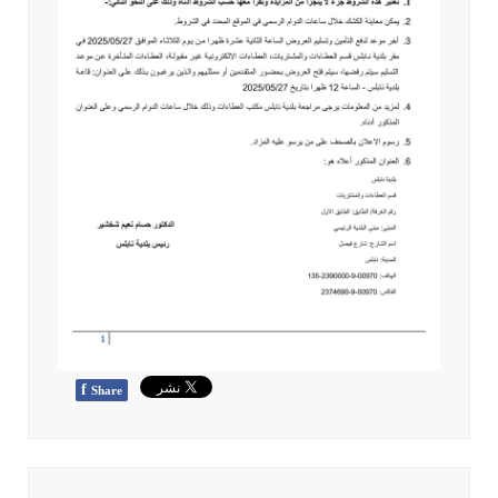
f
Share