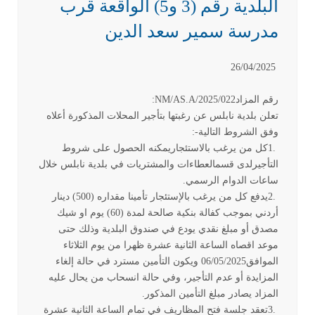
البلدية رقم (3 و5) الواقعة قرب
مدرسة سمير سعد الدين
26/04/2025
رقم المزاد
:NM/AS.A/2025/022
تعلن بلدية نابلس عن رغبتها بتأجير المحلات المذكورة أعلاه
وفق الشروط التالية
:-
1.
كل من يرغب بالاستئجاريمكنه الحصول على شروط
التأجيرلدى قسمالعطاءات والمشتريات في بلدية نابلس خلال
ساعات الدوام الرسمي
.
2.
يدفع كل من يرغب بالإستئجار تأمينا مقداره (500) دينار
أردني بموجب كفالة بنكية صالحة لمدة (60) يوم او شيك
مصدق أو مبلغ نقدي يودع في صندوق البلدية وذلك حتى
موعد اقصاه الساعة الثانية عشرة ظهرا من يوم الثلاثاء
الموافق06/05/2025 ويكون التأمين مسترد في حالة إلغاء
المزايدة أو عدم التأجير، وفي حالة انسحاب من يحال عليه
المزاد يصادر مبلغ التأمين المذكور
.
3.
تعقد جلسة فتح المظاريف في تمام الساعة الثانية عشرة