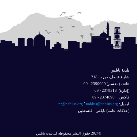
بلدية نابلس
شارع فيصل، ص.ب 218
هاتف (مقسم) 2390000 - 09
(إدارة)
2379313 - 09
فاكس 2374690 - 09
ايميل: 
nablus@nablus.org
٬
pr@nablus.org
(علاقات عامة) نابلس - فلسطين
©2024 حقوق النشر محفوظة لــ بلدية نابلس