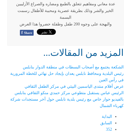
عدة معاني ومفاهيم تتعلق بالطمع ومضاره والصراع الأزليبين
الخير والشر وذلك بطريقة عصرية ومحببة للأطفال رسمت
البسمة
والبهجة على وجوه 200 طفل وطفلة حضروا هذا العرض
f
Share
المزيد من المقالات...
الشكعة يجتمع مع أصحاب البسطات في منطقة الدوار بنابلس
رئيس البلدية ومحافظ نابلس يعدان بإيجاد حل نهائي للخطة المرورية
في رأس العين
عرض أفلام منتدى الياسمين البيئي في مركز الطفل الثقافي
الرئيس عباس يستقبل متطوعي مركز حمدي منكو الثقافي بنابلس
بالفيديو حوار خاص مع رئيس بلدية نابلس حول آخر مستجدات شركة
كهرباء الشمال
البداية
السابق
352