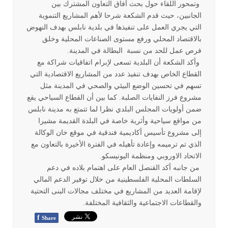
وتمحور اللقاء حول بحث آفاق التعاون المشترك بين
الجانبين، حيث قدم الشكعة شرحا لأهم المشاريع التنموية
التي يجري العمل على تنفيذها في بلدية نابلس بهدف النهوض
بالاقتصاد المحلي ورفع مستوى الصناعات المحلية وخلق
فرص عمل للحد من نسبة البطالة في المدينة.
وأكد الشكعة أن البلدية تسعى لإبرام اتفاقيات شراكة مع
القطاع الخاص بهدف تنفيذ عدد من المشاريع الاقتصادية التي
تسهم في تحسين الوضع البيئي والصحي في المدينة مثل
مشروع فرز النفايات الصلبة. كما بين أن القطاع السياحي يقع
ضمن أولويات المجلس البلدي نظرا لما تتمتع به مدينة نابلس
من مواقع سياحية وأثرية خاصة في البلدة القديمة مشيرا
إلى مشروع تأسيس أكاديمية فندقية في موقع خان الوكالة
الذي تم ترميمه وإعادة تأهيله في الفترة الأخيرة بالتعاون مع
الاتحاد الاوروبي ومنظمة اليونيسكو.
من جانبه أكد القنصل العام على اهتمام بلاده في دعم
السلطات المحلية الفلسطينية من خلال توفير الدعم المالي
لإقامة العديد من المشاريع في مختلف مجالات البنى التحتية
والقطاعات الاجتماعية والثقافية المختلفة.
f
Share