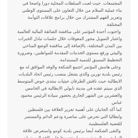
المجتمعات. حيث لعبت السلطات المحلية دورا واضحا في
بناء عملية السلام من خلال التعاون على المستوى الوطني
وتعزيز الفهم المشترك من خلال برامج علاقات التوأمة
المختلفة.
واحتوت أجندة المؤتمر على مناقشة الضائقة المالية العالمية
واعتبار التمويل محور المعوقات خلال جلسات تبادل الخبرات
بين المدن المختلفة، بالإضافة إلى مناقشة الوضع المناخي
والبيئي ورفع مستوى الخدمات المقدمة للمواطنين، وضرورة
التخطيط المسبق للتنمية المستدامة.
وعلى هامش المؤتمر اجتمع الشكعة والوفد الموافق له مع
رئيس بلدية تورين والذي يشغل منصب رئيس اتحاد البلديات
الايطالية حيث ناقش الطرفان حيثيات منتدى حوض المتوسط
الذي سيتم عقده في مدينة نابولي الايطالية في الخامس
والعشرين من الشهر الجاري بحضور سيادة الرئيس محمود
عباس.
كما أكد الجانبان على أهمية تعزيز العلاقة بين فلسطين
وايطاليا التي تحرص على مناصرة ودعم الدائم والمستمر
للقضية الفلسطينية.
والتقى الشكعة أيضا برئيس بلدية كومو واستعرض علاقة
التوامة بين المدينتين وسبل تعزيزها على كافة المستويات،