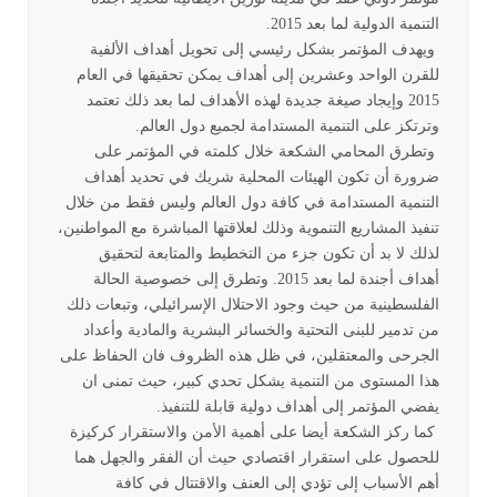
التنمية الدولية لما بعد 2015.
ويهدف المؤتمر بشكل رئيسي إلى تحويل أهداف الألفية
للقرن الواحد وعشرين إلى أهداف يمكن تحقيقها في العام
2015 وإيجاد صيغة جديدة لهذه الأهداف لما بعد ذلك تعتمد
وترتكز على التنمية المستدامة لجميع دول العالم.
وتطرق المحامي الشكعة خلال كلمته في المؤتمر على
ضرورة أن تكون الهيئات المحلية شريك في تحديد أهداف
التنمية المستدامة في كافة دول العالم وليس فقط من خلال
تنفيذ المشاريع التنموية وذلك لعلاقتها المباشرة مع المواطنين،
لذلك لا بد أن تكون جزء من التخطيط والمتابعة لتحقيق
أهداف أجندة لما بعد 2015. وتطرق إلى خصوصية الحالة
الفلسطينية من حيث وجود الاحتلال الإسرائيلي، وتبعات ذلك
من تدمير للبنى التحتية والخسائر البشرية والمادية وأعداد
الجرحى والمعتقلين، في ظل هذه الظروف فان الحفاظ على
هذا المستوى من التنمية يشكل تحدي كبير، حيث تمنى ان
يفضي المؤتمر إلى أهداف دولية قابلة للتنفيذ.
كما ركز الشكعة أيضا على أهمية الأمن والاستقرار كركيزة
للحصول على استقرار اقتصادي حيث أن الفقر والجهل هما
أهم الأسباب إلى تؤدي إلى العنف والاقتتال في كافة