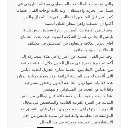
والتي تجسد معاناة الشعب الفلسطيني ونضاله التاريخي في
سبيل نيل الحرية والاستقلال. وقد نالت لوحات الفنان اهتماما
كبيرا من قبل المتابعين الايطاليين في هذا المجال والذين
أكدوا أن مستقبلا زاهرا ينتظر الفنان استيته.
وقد تزامن إقامة هذا المعرض زيارة سعادة رئيس بلدية
نابلس المحامي غسان الشكعة للمدينة حيث بحث الجانبان
آفاق تعزيز العلاقة والتعاون بين المدينتين في مختلف
المجالات الفنية والثقافية .
وقد عبر الفنان استيته عن اعتزازه في هذه المشاركة إلى
أكسبته خبرة مميزة في مجال الفنون خلال لقاءاته مع عدد
من الفنانين الايطاليين، مقدما شكره الجزيل لبلدية نابلس
التي أتاحت له هذه الفرصة الرائعة. وقد شملت زيارة الفنان
عدة فعاليات منها زيارة لجامعة الفنون وحضور مسرحية
ولقاءات مع العديد من المسئولين والمهتمين.
هذا وتستعد بلدية نابلس لاستضافة فنان ايطالي من نفس
المدينة في الفترة القريبة القادمة والمتخصص في مجال
التصوير الفوتوغرافي، حيث يجري العمل على التنسيق مع
المؤسسات التعليمية والثقافية في مدينة نابلس من اجل
الاستفادة من تخصصه وخبرته في هذا المجال.