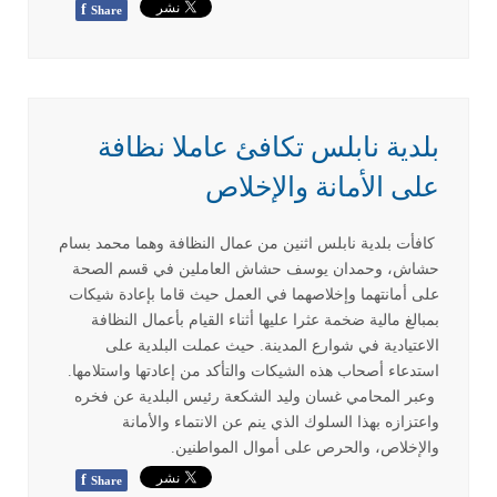
f
Share
بلدية نابلس تكافئ عاملا نظافة
على الأمانة والإخلاص
كافأت بلدية نابلس اثنين من عمال النظافة وهما محمد بسام
حشاش، وحمدان يوسف حشاش العاملين في قسم الصحة
على أمانتهما وإخلاصهما في العمل حيث قاما بإعادة شيكات
بمبالغ مالية ضخمة عثرا عليها أثناء القيام بأعمال النظافة
الاعتيادية في شوارع المدينة. حيث عملت البلدية على
استدعاء أصحاب هذه الشيكات والتأكد من إعادتها واستلامها.
وعبر المحامي غسان وليد الشكعة رئيس البلدية عن فخره
واعتزازه بهذا السلوك الذي ينم عن الانتماء والأمانة
والإخلاص، والحرص على أموال المواطنين.
f
Share