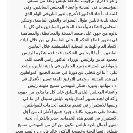
واللواء أكرم الرجوب، محافظ نابلس وعدد من ممثلي
المؤسسات في المدينة وأعضاء المجلس السابقين.
وفي
كلمة له، أشاد الدكتور الأعرج بالدور التاريخي الهام الذي
لعبته بلدية نابلس طوال السنوات والعقود الماضية، وشكر
المحامي الشكعة وأعضاء المجلس السابقين على كل ما
بذلوه من جهود على صعيد المدينة والمحافظة، والمساهمة
في تطوير قطاع الحكم المحلي الفلسطيني من خلال قيادة
الاتحاد العام للهيئات المحلية الفلسطينية خلال العامين
الماضيين .
أما المحامي الشكعة، فقد قدم شكره للرئيس
محمود عباس ولرئيس الوزراء الدكتور رامي الحمد الله،
ولمواطني المدينة وجميع العاملين في بلدية نابلس، وشدد
على "أننا لن نتخلى عن دورنا في خدمة الجميع كمواطنين
في هذه المدينة"، وتمنى التوفيق للجنة تسيير الأعمال في
اداء مهامها.
بدوره، شكر المهندس سميح طبيلة رئيس
وأعضاء المجلس البلدي السابق على كل ما بذلوه من جهود،
وأكد ان لجنة تسيير أعمال بلدية نابلس ستبذل كل ما في
وسعها للاستمرار في تقديم مختلف الخدمات للمواطنين،
مشددا على ضرورة تكاتف جهود جميع الأطراف من أجل
الاستمرار في تقديم هذه الخدمات.
جدير بالذكر أن لجنة
تسيير أعمال بلدية نابلس تتكون من كل من المهندس سميح
طبيلة، رئيسا للجنة وعضوية الدكتور خالد قادري، والسيد سعد