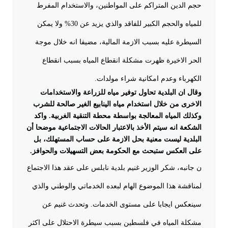
حجم الدين المتراكم على المواطنين، والاستخدام المفرط
للمياه والحجم الكبير للفاقد والذي يزيد عن 30% ولا يمكن
السيطرة عليه بسبب الازمة المالية، مضيفا انه خلال موجة
الحر الاخيرة ظهرت مشكلة انقطاع المياه بسبب انقطاع
الكهرباء وعدم امكانية شراء مولدات.
وقال ان البلدية تحاول توفير مياه للزراعة والاستخدامات 
الاخرى من خلال استخدام مياه الينابيع الغير صالحة للشرب 
وكذلك المياه المعالجة بواسطة محطة التنقية الغربية.
واكد 
الشكعة انه سيتم الأخذ بالاعتبار الحالات الاجتماعية موضحا أن 
البلدية ليست معنية بحل الازمة على حساب المستهلك، بل 
على العكس ستبحث مع الحكومة بعض التسهيلات والحوافز.
ن جانبه، شكر الوزير غنيم بلدية نابلس على عقد هذا الاجتماع
لمناقشة هذا الموضوع الهام لبعده الخدماتي والوطني والذي
سينعكس ايجابا على مستوى الخدمات. وتحدث غنيم عن
مشكلة المياه في فلسطين بسبب سيطرة الاحتلال على اكثر