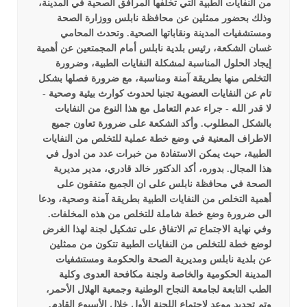
من النفايات الطبية التي تخلفها المرافق الصحية في المدينة،
وذلك بحضور ممثلين عن محافظة نابلس ووزارة الصحة
ومستشفيات المدينة ونقاباتها الصحية.
وتحدث المحامي
غسان الشكعة، رئيس بلدية نابلس أمام المجمتعين عن أهمية
إيجاد الحلول المناسبة لمشكلة النفايات الطبية، وضرورة
التخلص منها بطريقة آمنة ومناسبة، مع ضرورة فصلها بشكل
تام عن النفايات العضوية تجنبا لحدوث كوارث بيئية وصحية -
لا قدر الله - جراء عدم التعامل مع هذا النوع من النفايات
بالشكل المطلوب. وأكد الشكعة على ضرورة تعاون جميع
الاطراف المعنية في وضع خطة عملية للتخلص من النفايات
الطبية، حيث يمكن الاستفادة من خبرات عدد من ادول في
هذا المجال.
بدوره، أكد الدكتور خالد قادري، مدير مديرية
الصحة في محافظة نابلس على ان الجميع متفقون على
أهمية التخلص من النفايات الطبية بطريقة آمنة وصحية، ودعا
الى ضرورة وضع خطة شاملة للتخلص من هذه المخلفات.
وفي نهاية الاجتماع تم الاتفاق على تشكيل لجنة لهذا الغرض
لوضع خطة للتخلص من النفايات الطبية تتكون من ممثلين
عن بلدية نابلس ومديرية الصحة والحكومة ومستشفيات
المدينة الحكومية والخاصة ولجنة مكافحة العدوى وكلية
الطب التابعة لجامعة النجاح الوطنية وجمعية الهلال الأحمر،
وتم تحديد موعد لاجتماع اللجنة الأول خلال الأسبوع القادم.