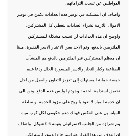
المواطنين عن تسديد التزاماتهم.
واضاف ان المشكلة في توفير هذه العدادات تكمن في توفير
الاموال اللازمة لشراء العدادات لتغطي كل المشتركين.
واوضح ان هذه العدادات لن تسبب مشكلة للمشتركين
الملتزمين بالدفع، وتم الاخذ بعين الاعتبار الاسر الفقيرة، مبينا
ان معظم المشتركين غير الملتزمين بالدفع هم المنشآت
الصناعية وكبار التجار والاسر الميسورة الحال.ودعا غنيم
جمعية حماية المستهلك إلى تعزيز التعاون والعمل من اجل
تحقيق استدامة الخدمة وجودتها وليس عدم الدفع. ونوه الى
ان خدمة المياه لا تعود بالربح على مزود الخدمة او سلطة
المياه، بل على العكس فهناك دعم حكومي لكل كوب مياه
يتم شراؤه من الجانب الاسرائيلي بقيمة 0.6 شيكل. واضاف
ان الهدف من هذا القرار هو استرجاع الديون كاملة لكي