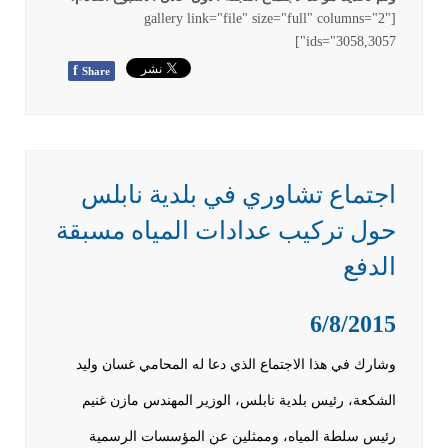
[gallery link="file" size="full" columns="2"
ids="3058,3057"]
f
Share
اجتماع تشاوري في بلدية نابلس
حول تركيب عدادات المياه مسبقة
الدفع
6/8/2015
وشارك في هذا الاجتماع الذي دعا له المحامي غسان وليد
الشكعة، رئيس بلدية نابلس، الوزير المهندس مازن غنيم
رئيس سلطة المياه، وممثلين عن المؤسسات الرسمية