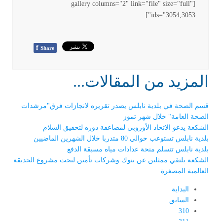
[gallery columns="2" link="file" size="full"
ids="3054,3053"]
f
Share
المزيد من المقالات...
قسم الصحة في بلدية نابلس يصدر تقريره لانجازات فرق"مرشدات
الصحة العامة" خلال شهر تموز
الشكعة يدعو الاتحاد الأوروبي لمضاعفة دوره لتحقيق السلام
بلدية نابلس تستوعب حوالي 80 متدربا خلال الشهرين الماضيين
بلدية نابلس تتسلم منحة عدادات مياه مسبقة الدفع
الشكعة يلتقي ممثلين عن بنوك وشركات تأمين لبحث مشروع الحديقة
العالمية المصغرة
البداية
السابق
310