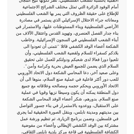
الأهمية بالنسبة للشعب الفلسطيني، نظر لكونها تتيح المجال
أمام الوفود الزائرة التي تمثل مختلف الشرائح الاجتماعية
للإطلاع على حقيقة الظروف التي يمر بها الشعب الفلسطيني
ومعاناته جراء الاحتلال الإسرائيلي الذي يستمر في مصادرة
الأراضي الفلسطينية وبناء المستوطنات عليها، والاستمرار في
بناء جدار الفصل العنصري، وتهويد القدس واعتقال الآلاف من
أبناء الشعب الفلسطيني في السجون الإسرائيلية. وخاطب
الشكعة أعضاء الوفد الكشفي قائلا "نتمنى أن تعودوا الى
بلادكم كسفراء للسلام ولقضية الشعب الفلسطيني، وأن
تلعبوا دورا فعالا لدى شعبكم ودولتكم للعمل على تحقيق
السلام الذي يضمن للجميع العيش بحرية وكرامة وأمن".
وعلى صعيد آخر، دعا المحامي الشكعة دول الاتحاد الأوروبي
للعب دور أكثر فاعلية في عملية صنع السلام، منوها الى أن
الاتحاد الأوروبي وبحكم حجمه ومصالحه وعلاقاته مع جميع
دول المنطقة يمكنه أن يكون وسيطا نزيها وقويا في عملية
صنع السلام.
بدورهم، شكر أعضاء الوفد المحامي الشكعة
على الاستقبال، ووعدوه بالاستمرار في بناء جسور التواصل
بين مدينتهم ومدينة نابلس، وبنقل الصورة الحقيقية لما يجري
في فلسطين.
وضمن برنامج الزيارة، تم تنظيم ورشة عمل
مشتركة بين الوفد الكشفي الإيطالي وأعضاء من مفوضية
الكشافة الفلسطينية في قاعة مركز بلدية نابلس الثقافي،