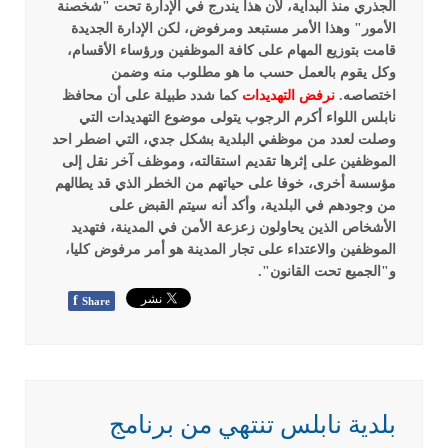
الجذري منذ البداية، لأن هذا يندرج في الإدارة تحت "شخصنة
الأمور" وهذا الأمر مستبعد ومرفوض، لكن الإدارة الجديدة
قامت بتوزيع المهام على كافة الموظفين ورؤساء الأقسام،
وكل يقوم بالعمل حسب ما هو مطلوب منه وضمن
اختصاصه.
نرفض التهديدات
كما شدد طبيلة على أن محافظ
نابلس اللواء أكرم الرجوب يتولى موضوع التهديدات التي
وصلت لعدد من موظفي البلدية بشكل جدي، التي اضطر احد
الموظفين على إثرها تقديم استقالته، وموظف آخر نقل إلى
مؤسسة أخرى، خوفا على حياتهم من الخطر الذي قد يطالهم
من وجودهم في البلدية، وأكد أنه سيتم القبض على
الأشخاص الذين يحاولون زعزعة الأمن في المدينة، فتهديد
الموظفين والاعتداء على تجار المدينة هو أمر مرفوض كليا،
و"الجميع تحت القانون".
f
Share
بلدية نابلس تنتهي من برنامج