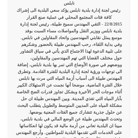
نابلس
رئيس لجنة إدارة بلدية نابلس يؤكد سعي البلدية الى إشراك
كافة فئات المجتمع المحلي في عملية صنع القرار
22/8/2015 -
التقي المهندس سميح طبيلة، رئيس لجنة إدارة
بلدية نابلس ووزير النقل والمواصلات مساء السبت بوفد
موسع يمثل نقابتي المهندسين واتحاد المقاولين في نابلس.
وفي بداية اللقاء، رحب المهندس طبيلة بالحضور وشكرهم
على تلبية الدعوة لهذا الاجتماع الذي يأتي في سياق التشاور
حول مختلف القضايا التي تهم المهندسين والمقاولين،
ووضعهم في صورة الأوضاع التي تمر بها بلدية نابلس، إضافة
الى توجهات ورؤية لجنة إدارة البلدية للفترة القادمة.
وتطرق
المهندس طبيلة الى أسباب أزمة المياه التي مرت بها نابلس
خلال الفترة الماضية، موضحا أنها نجمت عن الاستهلاك الكبير
أثناء موجات الحر الأخيرة وبشكل تجاوز قدرات الضخ الخاصة
بآبار المياه التي تغذي المدينة. وبين المهندس طبيلة ان حل
مشكلة المياه على المديين المتوسط والطويل يتطلب البحث
عن حلول جذرية تتشارك جميع الفئات المعنية بوضعها.
وتحدث المهندس طبيلة عن الوضع المالي في بلدية نابلس،
مبينا ان البلدية تعاني من أزمة مالية قد يكون لها انعكاساتها
على الخدمات التي تقدمها البلدية للمواطنين. وأرجع المهندس