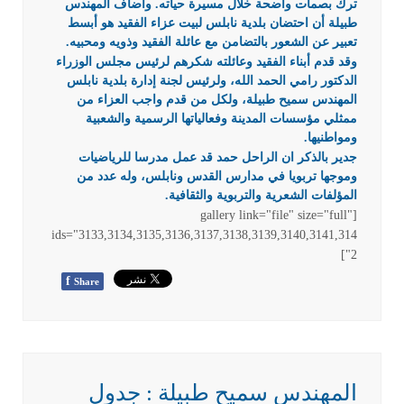
ترك بصمات واضحة خلال مسيرة حياته. وأضاف المهندس
طبيلة أن احتضان بلدية نابلس لبيت عزاء الفقيد هو أبسط
تعبير عن الشعور بالتضامن مع عائلة الفقيد وذويه ومحبيه.
وقد قدم أبناء الفقيد وعائلته شكرهم لرئيس مجلس الوزراء
الدكتور رامي الحمد الله، ولرئيس لجنة إدارة بلدية نابلس
المهندس سميح طبيلة، ولكل من قدم واجب العزاء من
ممثلي مؤسسات المدينة وفعالياتها الرسمية والشعبية
ومواطنيها.
جدير بالذكر ان الراحل حمد قد عمل مدرسا للرياضيات
وموجها تربويا في مدارس القدس ونابلس، وله عدد من
المؤلفات الشعرية والتربوية والثقافية.
[gallery link="file" size="full"
ids="3133,3134,3135,3136,3137,3138,3139,3140,3141,314
2"]
f
Share
المهندس سميح طبيلة : جدول