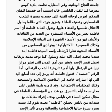
جامعة النجاح الوطنية. وفي المقابل، نظمت بلدية كومو
معرضا فنيا للفنان النابلسي خالد استيتية أعد خصيصا للفنان
المذكور لعرض لوحاته الفنية التي جسدت مسيرة الشعب
الفلسطيني وقضيته العادلة وتعزيز هويته التي طالما يحاول
الاحتلال طمسها والقضاء عليها.
وتقول الفنانة فاطمة أن اسم
فاطمة يعتبر من الأسماء المنتشرة بين العديد من الثقافات
والأديان فهو من الأسماء الشهيرة في الديانة الإسلامية
وكذلك المسيحية "الكاثوليكية" وهو لدى المسلمين من
الأسماء المحببة نظرا لارتباطه بإسم السيدة فاطمة ابنة
سيدنا محمد (صلى الله عليه وسلم)، كما يوجد مدينة برتغالية
تحمل نفس الإسم وتعتبر من أهم المدن التي تعتبر مزارا
دينيا في البرتغال ولها أهمية تاريخية للشعب الرتغالي. أما
الرقم "خمسة"، فتقول فاطمة أنه يرمز إلى عدد أصابع اليد
التي لها اعتبارات خاصة في الثقافتين الاسلامية والمسيحية
وكلك المعتقدات الاجتماعية.
وقد قامت بلدية نابلس على
مدار سبعة أيام بالتنسيق مع عدد من المؤسسات العاملة في
مجال تمكين النساء في نابلس بهدف إجراء مقابلات مع
سيدات من نابلس يحملن "فاطمة" بحيث تقوم كل سيدة
بسرد سيرة حياتها الاجتماعية والنضالية ومدى تأثير الإسم