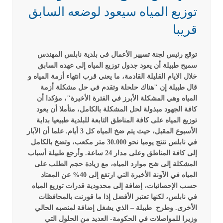
توزيع المياه سيعود لوضعه السابق
قريبا
توقع رئيس لجنة تسيير الأعمال في بلدية نابلس المهندس
سميح طبيلة أن يعود جدول توزيع المياه إلى عهده السابق
خلال الايام القليلة القادمة، ما يعني قرب انتهاء أزمة المياه و
قال طبيلة إن "هناك حلحلة وتقدم في حل مشكلة أزمة
المياه وهي المشكلة الأبرز في الفترة الأخيرة"، مؤكدا أن
كافة الجهود مبذولة لحل المشكلة بالكامل، متأملا أن يعود
توزيع المياه على كافة المناطق التابعة للبلدية طبيعيا بداية
الأسبوع المقبل، حيث يتم ضخ المياه كل 3 أيام.
علما أن الآبار
في نابلس تنتج يوميا نحو 30.000 متر مكعب، وتضخ بالكامل
إلى كافة المناطق وعلى مدار 24 ساعة.
وأرجع طبيلة أسباب
المشكلة إلى شح موارد المياه، مع زيادة حجم الطلب على
المياه في الآونة الأخيرة التي ارتفع إلى 40% عن المعتاد
حسب الإحصائيات، إضافة إلى محدودية قدرات توزيع المياه
في نابلس، لكنها تعتبر الأفضل إذا ما قورنت بالمحافظات
الأخرى.
وطرح طبيلة – الذي يشغل إضافة لمنصبه الحالي
وزيرا للمواصلات في الحكومة- العديد من الحلول التي