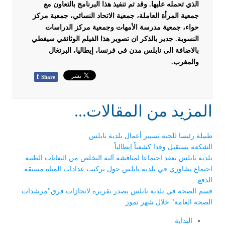
الذي تحمله عليها. وقد تم تنفيذ هذا البرنامج بالتعاون مع
جمعية المرأة العاملة، جمعية الاتحاد النسائي، جمعية مركز
حواء، جمعية مدرسة الأمهات وجمعية مركز الدراسات
النسوية.
جدير بالذكر ان تصوير هذا الفيلم الوثائقي سيغطي
بالاضافة الى نابلس مدن في فرنسا، إيطاليا، البرتغال
والمغرب.
f
Share
المزيد من المقالات...
طبيلة رئيسا للجنة تسيير أعمال بلدية نابلس
الشكعة يستقبل وفدا كشفياً إيطالياً
بلدية نابلس تعقد اجتماعا لمناقشة آلية التخلص من النفايات الطبية
اجتماع تشاوري في بلدية نابلس حول تركيب عدادات المياه مسبقة
الدفع
قسم الصحة في بلدية نابلس يصدر تقريره لانجازات فرق"مرشدات
الصحة العامة" خلال شهر تموز
البداية