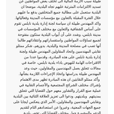
طبيلة سبب الأزمة المالية الى تخلف بعض المواطنين عن
تسديد الالتزامات المترتبة عليهم تجاه البلدية، موضحا ان
البلدية ستعمل على مطالبة جميع المتخلفين بدفع ما عليهم
خلال الفترة المقبلة بالتعاون مع مؤسسات المدينة وفعالياتها.
واكد المهندس طبيلة ان سياسة لجنة إدارة بلدية نابلس تقوم
على أساس الشفافية والتعاون مع مختلف المؤسسات في
مدينة نابلس، وشدد على أن أبواب البلدية ستكون مفتوحة
لجميع تساؤلات المواطنين واستفساراتهم وانتقاداتهم طالما
أنها تصب في مصلحة المدينة والبلدية.
بدورهم، شكر ممثلو
نقابتي المهندسين واتحاد المقاولين المهندس طبيلة ولجنة
إدارة بلدية نابلس على هذه المبادرة، وقدموا عددا من
الاقتراحات الهامة للنهوض باداء بلدية نابلس، خاصة في
مجالات تتعلق بعمل المهندسين والمقاولين، حيث وعد
المهندس طبيلة بدراستها واتخاذ الإجراءات اللازمة بشأنها.
وأكد ممثلو النقابتين ان هذه المبادرة تظهر مدى الاهتمام
بإشراك مختلف الشرائح المجتمعية والأجسام النقابية في
عملية صنع القرار والتشاور معهم حول القضايا التي تتعلق
بمدينتهم وبلديتهم. ودعوا الى تعزيز العلاقة الثنائية بين البلدية
ونقابتي المهندسين والمقاولين، الأمر الذي ينعكس ايجابا على
جميع الجهات المعنية، وعبروا عن استعدادهم التام لتقديم
الدعم والمشورة حول مختلف القضايا التي تخص بلدية