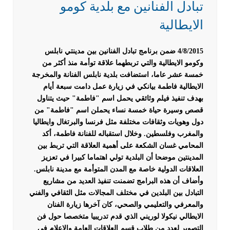
تبادل الفنانين مع بلدية كومو
الايطالية
4/8/2015 ضمن برنامج تبادل الفنانين بين مدينتي نابلس
وكومو الايطالية والتي تربطهما علاقة توأمة منذ أكثر من
خمسة عشر عاما، استضافت بلدية نابلس الفنانة والمخرجة
الايطالية فاطمة بيانكي في زيارة عمل دامت سبعة أيام
بهدف تنفيذ فيلم وثائقي يحمل اسم "فاطمة" حيث يتناول
قصص وسيرة حياة خمسة نساء يحملن اسم "فاطمة" من
دول وهويات وثقافات مختلفة مثل فرنسا والبرتغال وايطاليا
والمغرب وفلسطين.
وخلال استقباله للفنانة فاطمة، أكد
المحامي غسان الشكعة على أهمية العلاقة التي تربط بين
المدينتين موضحا أن البلدية تولي اهتماما كبيرا في تعزيز
العلاقات الدولية خاصة مع المدن المتوأمة مع مدينة نابلس.
وأضاف أن هذه البرامج تضمنت تنفيذ العديد من مشاريع
التبادل بين البلدين في مختلف المجالات مثل الثقافي والفني
والمعرفي والتعليمي والصحي، كان آخرها زيارة الفنان
الايطالي نيكولا لوريني الذي قدم تدريبيا متخصصا حول فن
التصوير لعدد من طلاب قسم العلاقات العامة والإعلام في