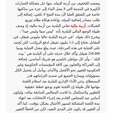
وضعت للتخفيف من أزمة المياه، منها حل مشكلة العمارات
الكبيرة في المدينة التي لا يصل الماء إلى جزء من ساكنيها
خاصة في الشقق العليا لأن مدة الضخ لا تكفي، إضافة إلى
طلب مصادر إضافية للمياه، وإعادة هيكلة نظام توزيع
الشبكات.
أزمة مالية
تعاني البلدية من أزمة مالية، إذ وصف
طبيلة الوضع المالي للبلدية بأنه "ليس سيئا وليس جيدا"،
وشرح ذلك بقوله "في خزينة البلدية حاليا مليوني شيقل، في
المقابل نحتاج إلى 5.5 مليون شيقل لدفع الرواتب، لكن يُعتمد
على الجباية في هذه المرحلة، حيث يبلغ معدل الجباية يوميا
250.000 شيقل
وأكد خلال حديثه على أن البلدية هي "بيت
البلد"، وأن كل مواطن نابلسي هو شريك أساسي، إضافة
إلى الشراكة والتعاون بين كافة المؤسسات الحكومية وغير
الحكومية للتغيير نحو الأفضل والأمام، ويأمل أن يتحمل الكل
مسؤولياته ويسارع الجميع في تسديد التزاماتهم قدر
المستطاع.
وعن الأداء الإداري للبلدية بعد استلام اللجنة
مهامها قال طبيلة إن اللجنة تقوم بوضع خطط حقيقية
للتطوير ولاستكمال ما قامت المجالس السابقة ببنائه، وليكون
أساس جيد للمجلس القادم بعد إجراء الانتخابات بعد انتهاء
مدة اللجنة المشكلة لتسيير الأعمال بشكل مؤقت، كما أكد
أن التغيير قد يكون على المدى البعيد، لكن من الخطأ التغيير