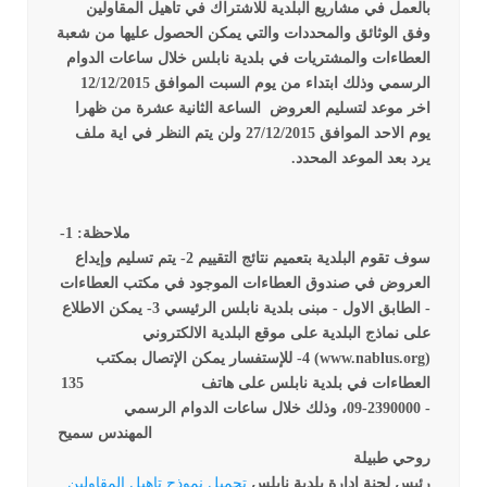
بالعمل في مشاريع البلدية للاشتراك في تاهيل المقاولين
وفق الوثائق والمحددات والتي يمكن الحصول عليها من شعبة
العطاءات والمشتريات في بلدية نابلس خلال ساعات الدوام
الرسمي وذلك ابتداء من يوم السبت الموافق 12/12/2015
اخر موعد لتسليم العروض
الساعة الثانية عشرة من ظهرا
يوم الاحد الموافق 27/12/2015 ولن يتم النظر في اية ملف
يرد بعد الموعد المحدد.
ملاحظة:
1-
سوف تقوم البلدية بتعميم نتائج التقييم
2- يتم تسليم وإيداع
العروض في صندوق العطاءات الموجود في مكتب العطاءات
- الطابق الاول - مبنى بلدية نابلس الرئيسي
3- يمكن الاطلاع
على نماذج البلدية على موقع البلدية الالكتروني
(
www.nablus.org
)
4- للإستفسار يمكن الإتصال بمكتب
العطاءات في بلدية نابلس على هاتف 135
- 2390000-09، وذلك خلال ساعات الدوام الرسمي
المهندس سميح
روحي طبيلة
رئيس لجنة ادارة بلدية نابلس
تحميل نموذج تاهيل المقاولين