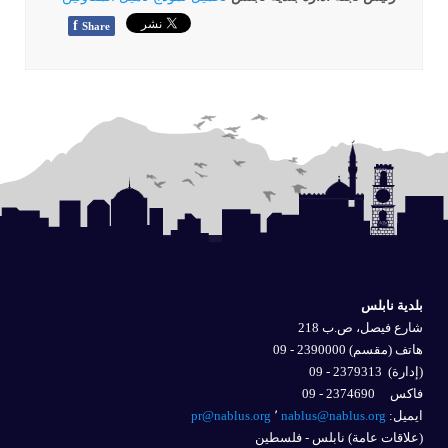
f
Share
بلدية نابلس
شارع فيصل، ص.ب 218
هاتف (مقسم) 2390000 - 09
(إدارة)
2379313 - 09
فاكس 2374690 - 09
ايميل: 
nablus@nablus.org
٬
pr@nablus.org
(علاقات عامة) نابلس - فلسطين