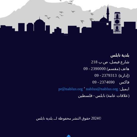
بلدية نابلس
شارع فيصل، ص.ب 218
هاتف (مقسم) 2390000 - 09
(إدارة)
2379313 - 09
فاكس 2374690 - 09
ايميل: 
nablus@nablus.org
٬
pr@nablus.org
(علاقات عامة) نابلس - فلسطين
©2024 حقوق النشر محفوظة لــ بلدية نابلس