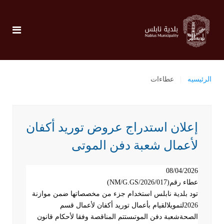
الرئيسيه
عطاءات
إعلان استدراج عروض توريد أكفان
لأعمال شعبة دفن الموتى
08/04/2026
عطاء رقم
(NM/G.GS/2026/017)
تود بلدية نابلس استخدام جزء من مخصصاتها ضمن موازنة
2026
لتمويلالقيام بأعمال توريد أكفان لأعمال قسم
الصحةشعبة دفن الموتىستتم المناقصة وفقا لأحكام قانون