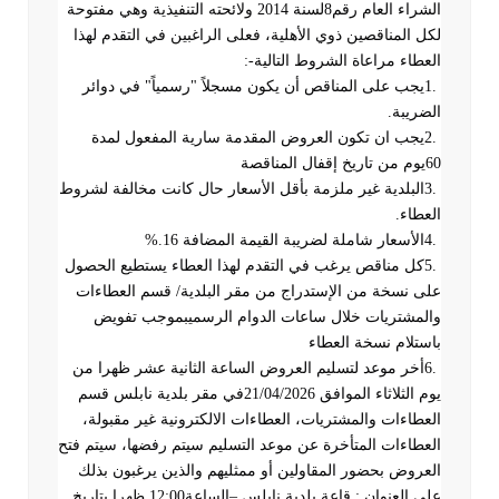
الشراء العام رقم8لسنة 2014 ولائحته التنفيذية وهي مفتوحة
لكل المناقصين ذوي الأهلية، فعلى الراغبين في التقدم لهذا
العطاء مراعاة الشروط التالية
:-
1.
يجب على المناقص أن يكون مسجلاً "رسمياً" في دوائر
الضريبة
.
2.
يجب ان تكون العروض المقدمة سارية المفعول لمدة
60
يوم من تاريخ إقفال المناقصة
3.
البلدية غير ملزمة بأقل الأسعار حال كانت مخالفة لشروط
العطاء
.
4.
الأسعار شاملة لضريبة القيمة المضافة 16
%.
5.
كل مناقص يرغب في التقدم لهذا العطاء يستطيع الحصول
على نسخة من الإستدراج من مقر البلدية/ قسم العطاءات
والمشتريات خلال ساعات الدوام الرسميبموجب تفويض
باستلام نسخة العطاء
6.
أخر موعد لتسليم العروض الساعة الثانية عشر ظهرا من
يوم الثلاثاء الموافق 21/04/2026في مقر بلدية نابلس قسم
العطاءات والمشتريات، العطاءات الالكترونية غير مقبولة،
العطاءات المتأخرة عن موعد التسليم سيتم رفضها، سيتم فتح
العروض بحضور المقاولين أو ممثليهم والذين يرغبون بذلك
على العنوان : قاعة بلدية نابلس –الساعة12:00 ظهرا بتاريخ