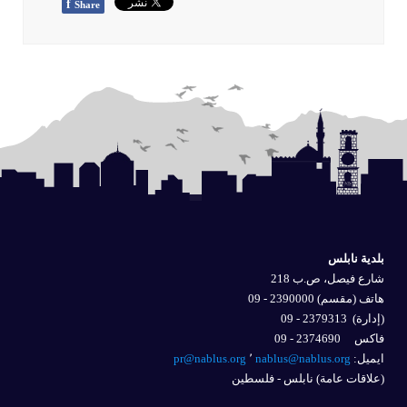
f
Share
بلدية نابلس
شارع فيصل، ص.ب 218
هاتف (مقسم) 2390000 - 09
(إدارة)
2379313 - 09
فاكس 2374690 - 09
ايميل: 
nablus@nablus.org
٬
pr@nablus.org
(علاقات عامة) نابلس - فلسطين