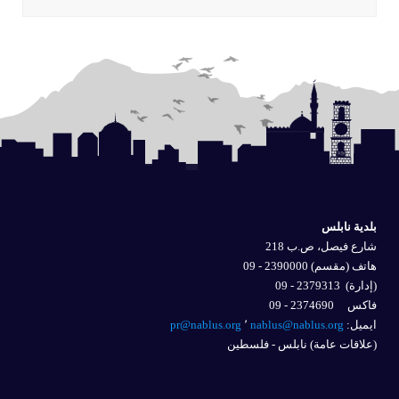
بلدية نابلس
شارع فيصل، ص.ب 218
هاتف (مقسم) 2390000 - 09
(إدارة)
2379313 - 09
فاكس 2374690 - 09
ايميل: 
nablus@nablus.org
٬
pr@nablus.org
(علاقات عامة) نابلس - فلسطين