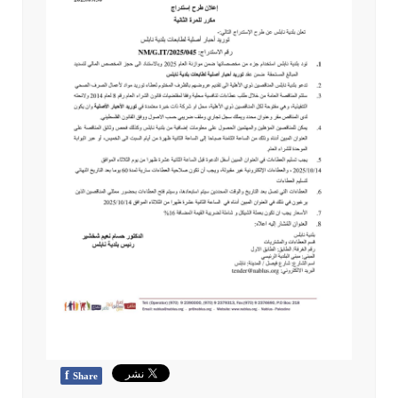
f
Share