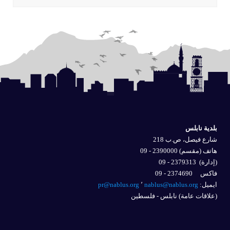
بلدية نابلس
شارع فيصل، ص.ب 218
هاتف (مقسم) 2390000 - 09
(إدارة)
2379313 - 09
فاكس 2374690 - 09
ايميل: 
nablus@nablus.org
٬
pr@nablus.org
(علاقات عامة) نابلس - فلسطين