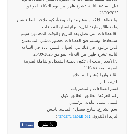
قبل الساعة الثانية عشرة ظهرا من يوم الثلاثاء الموافق
23/09/2025
،والعطاءاتالإلكترونیةغیرمقبولة،ویجبأنتكونصلاحیةالعطاءاتسار
یةلمدة60 یومابعدالتاریخالنھائيلتسلیمالعطاءات
6.
العطاءات التي تصل بعد التاریخ والوقت المحددین سیتم
استبعادھا ،وسیتم فتح العطاءات بحضور ممثلي المناقصین
الذین یرغبون في ذلك في العنوان المبین أدناه في الساعة
الثانية عشرة ظهرا من الثلاثاء الموافق 23/09/2025
7.
الأسعار يجب ان تكون بعملة الشيكل و شاملة لضريبة
القيمة المضافة 16
%
8.
العنوان المُشار إليه اعلاه
:
بلدية نابلس
قسم العطاءات والمشتريات
رقم الغرفة/ الطابق: الطابق الاول
المبنى: مبنى البلدية الرئيسي
اسم الشارع: شارع فيصل / المدينة: نابلس
البريد الالكتروني
tender@nablus.org
:
f
Share