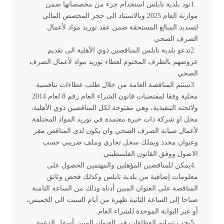
1.
تود بلدية نابلس استخدام جزء من مخصصاتها ضمن
موازنة العام 2025 وبالاستناد الى حجز المخصص المالي
لتسديد المبالغ المستحقة ضمن عقد توريد مواد لأعمال
الصرف الصحي
2.
تدعو بلدية نابلس المناقصين ذوي الأهلية الى تقديم
عروضهم بالظرف المختوم لعطاء توريد مواد لأعمال الصرف
الصحي
3.
ستتم المناقصة العامة من خلال طلب عطاءات تنافسية
محلية وفقا لمقتضيات قانون الشراء العام رقم 8 لعام 2014
ولائحته التنفيذية، وهي مفتوحة لكل المناقصين ذوي الأهلية،
محل او شركة ذات خبرة معتمدة في توريد المواد المختلفة
لأعمال صيانة الصرف الصحي وان يكون لدى المناقص مقر
وعنوان محدد ويملك سجل تجاري وملف ضريبي حسب
الاصول ووفق القانون الفلسطيني
.
4.
يمكن للمناقصين المؤهلين والمهتمين الحصول على
معلومات إضافية من بلدية نابلس وكذلك فحص وثائق
المناقصة على العنوان المبين أدناه وذلك من الساعة الثامنة
صباحا إلى الساعة الثانية ظهرة من أيام السبت الى الخميس،
أو عبر البوابة الموحدة للشراء العام
.
5.
یجب تسلیم العطاءات في العنوان المبین أسفل الدعوة