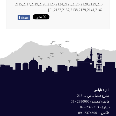
2115,2117,2119,2120,2123,2124,2125,2126,2128,2129,213
1,2132,2137,2138,2139,2141,2142"]
f
Share
بلدية نابلس
شارع فيصل، ص.ب 218
هاتف (مقسم) 2390000 - 09
(إدارة)
2379313 - 09
فاكس 2374690 - 09