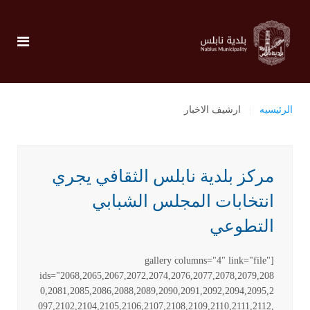
الرئيسيه
ارشيف الاخبار
مركز بلدية نابلس الثقافي يجري
انتخابات المجلس الشبابي
التطوعي
[gallery columns="4" link="file"
ids="2068,2065,2067,2072,2074,2076,2077,2078,2079,208
0,2081,2085,2086,2088,2089,2090,2091,2092,2094,2095,2
097,2102,2104,2105,2106,2107,2108,2109,2110,2111,2112,