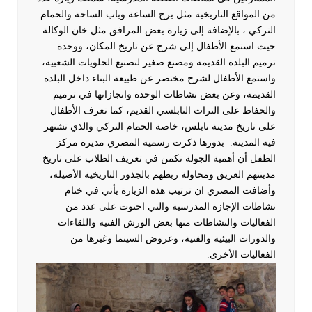
من المواقع التاريخية مثل برج الساعة وباب الساحة والحمام
التركي ، بالإضافة إلى زيارة بعض المرافق مثل خان الوكالة
حيث استمع الأطفال إلى شرح عن تاريخ المكان، ووحدة
ترميم البلدة القديمة ومصنع صغير لتصنيع الحلويات الشعبية،
واستمع الأطفال لشرح مختصر عن طبيعة البناء داخل البلدة
القديمة، وعن بعض نشاطات الوحدة وانجازاتها في ترميم
والحفاظ على التراث النابلسي القديم، كما تعرف الأطفال
على تاريخ مدينة نابلس، خاصة الحمام التركي والذي تشتهر
فيه المدينة.
بدورها ذكرت رسمية المصري مديرة مركز
الطفل أن أهمية الجولة تكمن في تعريف الطلاب على تاريخ
مدينتهم العريق ومحاولة ربطهم بالجذور التاريخية الأصيلة،
وأضافت المصري ان ترتيب هذه الزيارة يأتي في ختام
نشاطات الإجازة المدرسية والتي احتوت على عدد من
الفعاليات والنشاطات منها بعض الورش الفنية واللقاءات
والدورات البيئية والفنية، وعروض السينما وغيرها من
الفعاليات الأخرى.