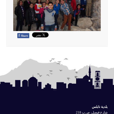
f
Share
بلدية نابلس
شارع فيصل، ص.ب 218