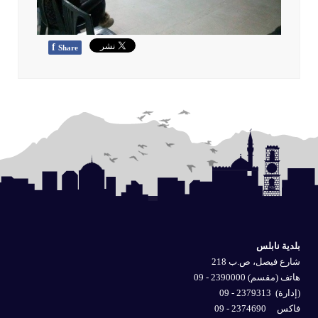
f
Share
بلدية نابلس
شارع فيصل، ص.ب 218
هاتف (مقسم) 2390000 - 09
(إدارة)
2379313 - 09
فاكس 2374690 - 09