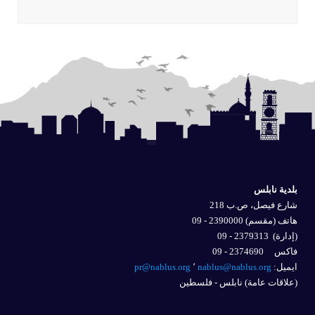
بلدية نابلس
شارع فيصل، ص.ب 218
هاتف (مقسم) 2390000 - 09
(إدارة)
2379313 - 09
فاكس 2374690 - 09
ايميل: 
nablus@nablus.org
٬
pr@nablus.org
(علاقات عامة) نابلس - فلسطين