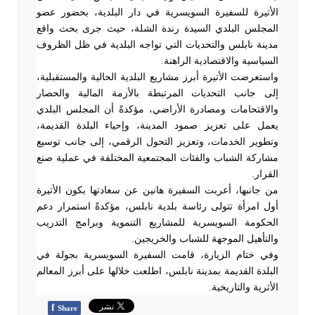
الأتيرة للسفيرة السويسرية في دار البلدية، بحضور عضو
المجلس البلدي السيدة رندة الشلة، حيث جرى بحث واقع
مدينة نابلس والتحديات التي تواجه البلدية في ظل الظروف
السياسية والاقتصادية الراهنة
.
واستعرضت الأتيرة أبرز مشاريع البلدية الحالية والمستقبلية،
إلى جانب التحديات المرتبطة بالأزمة المالية والحصار
والاقتحامات ومصادرة الأراضي، مؤكدةً أن المجلس البلدي
يعمل على تعزيز صمود المدينة، وإحياء البلدة القديمة،
وتطوير الخدمات، وتعزيز التحول الرقمي، إلى جانب توسيع
مشاركة الشباب والفئات المجتمعية المختلفة في عملية صنع
القرار
.
من جانبها، أعربت السفيرة هانين عن سعادتها بكون الأتيرة
أول امرأة تتولى رئاسة بلدية نابلس، مؤكدةً استمرار دعم
الحكومة السويسرية للمشاريع التنموية وبرامج التدريب
والتأهيل الموجهة للشباب والخريجين
.
وفي ختام الزيارة، قامت السفيرة السويسرية بجولة في
البلدة القديمة بمدينة نابلس، اطلعت خلالها على أبرز المعالم
الأثرية والتاريخية
.
f
Share