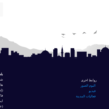
بلد
شار
روابط اخرى
هاتف
البوم الصور
(إد
فيديو
فاكس 
فعاليات المدينة
ايم
(عل