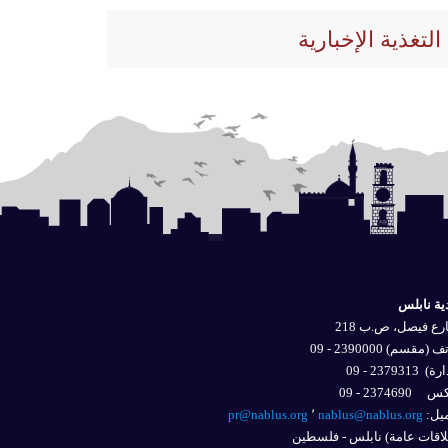
التغذية الإخبارية
ية نابلس
ع فيصل، ص.ب 218
 (مقسم) 2390000 - 09
ارة)
2379313 - 09
2374690 - 09
يل: 
nablus@nablus.org
٬
pr@nablus.org
اقات عامة) نابلس - فلسطين