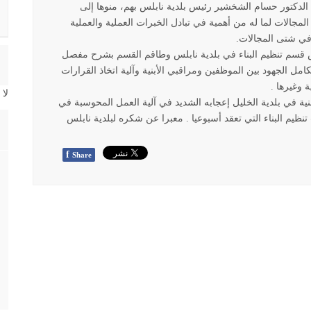
لدكتور حسام الشخشير رئيس بلدية نابلس بهم، منوها إلى
مجالات لما له من أهمية في تبادل الخبرات العملية والعملية
ي شتى المجالات
.
يس قسم تنظيم البناء في بلدية نابلس وطاقم القسم بشرح مفصل
امل الجهود بين الموظفين ومراقبي الأبنية وآلية اتخاذ القرارات
ة وغيرها
.
لا
ة في بلدية الخليل إعجابه الشديد في آلية العمل المحوسبة في
يم البناء التي تعقد أسبوعيا . معبرا عن شكره لبلدية نابلس
f
Share