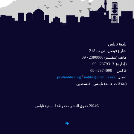
بلدية نابلس
شارع فيصل، ص.ب 218
هاتف (مقسم) 2390000 - 09
(إدارة)
2379313 - 09
فاكس 2374690 - 09
ايميل: 
nablus@nablus.org
٬
pr@nablus.org
(علاقات عامة) نابلس - فلسطين
©2024 حقوق النشر محفوظة لــ بلدية نابلس