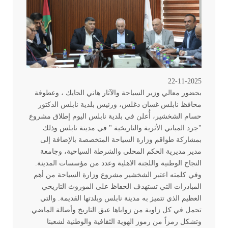
22-11-2025
بحضور معالي وزير السياحة والآثار هاني الحايك ، وعطوفة
محافظ نابلس غسان دغلس، ورئيس بلدية نابلس الدكتور
حسام الشخشير، أُعلن في بلدية نابلس اليوم إطلاق مشروع
"جرد المباني الأثرية والتاريخية " في مدينة نابلس وذلك
بمشاركة طواقم وزارة السياحة المتخصصة بالإضافة إلى
مدير مديرية الحكم المحلي والشرطة السياحية، وجامعة
النجاح الوطنية واللجنة الاهلية وعدد من مؤسسات المدينة
.
وفي كلمته اعتبر الشخشير مشروع وزارة السياحة من أهم
المبادرات التي تستهدف الحفاظ على الموروث التاريخي
العظيم الذي تتميز به مدينة نابلس وبلدتها القديمة. والتي
تحمل في كل زاوية من زواياها عبق التاريخ وأصالة الماضي.
وتشكل رمزاً من رموز الهوية الثقافية والوطنية لشعبنا