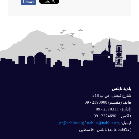
f
Share
بلدية نابلس
شارع فيصل، ص.ب 218
هاتف (مقسم) 2390000 - 09
(إدارة)
2379313 - 09
فاكس 2374690 - 09
ايميل: 
nablus@nablus.org
٬
pr@nablus.org
(علاقات عامة) نابلس - فلسطين