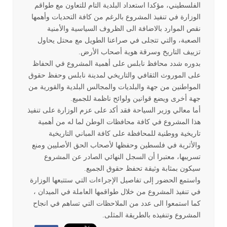
الفلسطيني، مؤكدا استعداد البلدية التام للتعاون مع طواقم
الوزارة في تنفيذ المشروع بالرغم من كافة التحديات وأهمها
نقص الموارد بالاضافة الى الظروف السياسية والأمنية
الصعبة، والتي تتجلى في صراعنا الطويل مع محتل يحاول
تزييف التاريخ وسرقة هوية أصحاب الأرض
.
بدوره شدد محافظ نابلس على أهمية المشروع في الحفاظ
على الموروث الثقافي والتاريخي لمدينة نابلس وحفظ حقوق
المواطنين من جهة والبلديات والمجالس البلدية والقورية من
جهة أخرى ويضع قوانين ولوائح ناظمة للجميع
.
أما معالي وزير السياحة فقد أكد على عزم الوزارة على تنفيذ
هذا المشروع في كافة محافظات الوطن لما له من أهمية
تاريخية ووطنية للمحافظة على كافة المباني التاريخية
والأثرية في فلسطين وحفظها لأصحاب الحق الأصليين ومنع
تسريبها، معتبرا أن السجل النهائي الصادر عن المشروع
سيكون بمثابة وثيقة تحفظ حقوق الجميع
.
واستمع الحضور إلى تفاصيل الإجراءات التي ستتبعها الوزارة
في تنفيذ المشروع من خلال طواقمها العاملة في الميدان ،
كما استمعوا الى عدد من الملاحظات التي تساهم في انجاح
المشروع وتنفيذه بالطريقة المثلى
.