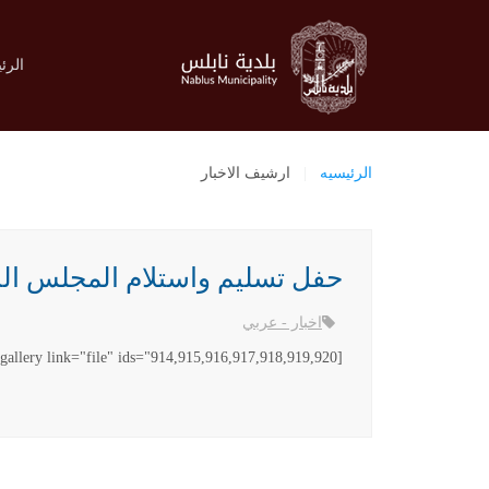
الرئ
الرئيسيه
ارشيف الاخبار
حفل تسليم واستلام المجلس البلدي الجد
اخبار - عربي
[gallery link="file" ids="914,915,916,917,918,919,920"]