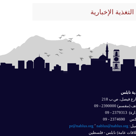
التغذية الإخبارية
ية نابلس
ع فيصل، ص.ب 218
 (مقسم) 2390000 - 09
ارة)
2379313 - 09
2374690 - 09
يل: 
nablus@nablus.org
٬
pr@nablus.org
اقات عامة) نابلس - فلسطين