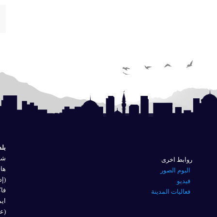
بلد
شار
روابط اخرى
هاتف
البوم الصور
(إد
فيديو
فاكس 
فعاليات المدينة
ايم
(عل