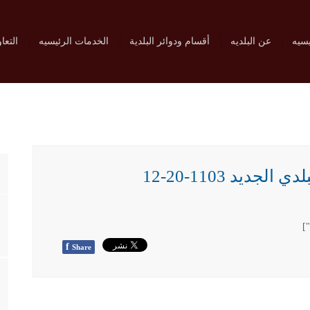
يسيه
عن البلديه
أقسام ودوائر البلدية
الخدمات الرئيسيه
التعا
يد 1103-20-12
f
Share