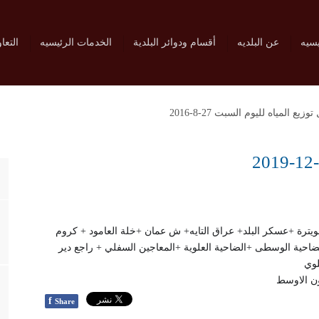
يسيه
عن البلديه
أقسام ودوائر البلدية
الخدمات الرئيسيه
التعا
زيع المياه لليوم السبت 27-8-2016
الشويترة +عسكر البلد+ عراق التايه+ ش عمان +خلة العامود + كروم
المخفية + قرية الجنيد+ التعاون +السفلي ش 24 +الضاحية الوسطى +الضاحية العلوية +المعاجين السفلي + راجع دير
لوي
f
Share