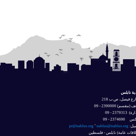
ية نابلس
ع فيصل، ص.ب 218
 (مقسم) 2390000 - 09
ارة)
2379313 - 09
2374690 - 09
يل: 
nablus@nablus.org
٬
pr@nablus.org
اقات عامة) نابلس - فلسطين