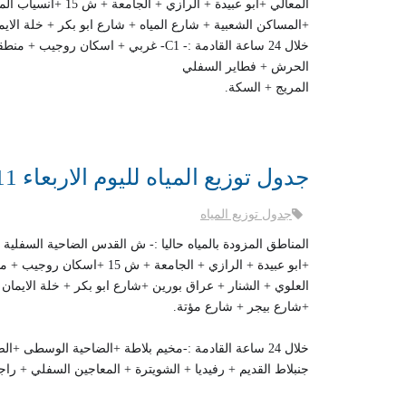
المعالي +ابو عبيدة +
+المساكن الشعبية + شارع المياه + شارع ابو بكر + خلة الايم
خلال 24 ساعة القادمة :-
C1
الحرش + فطاير السفلي
المريج + السكة.
جدول توزيع المياه لليوم الاربعاء 11-12-2019
جدول توزيع المياه
+ابو عبيدة + الرازي + الجامع
العلوي + الشنار + عراق بورين +شارع ابو بكر + خلة الايمان
+شارع بيجر + شارع مؤتة.
خلال 24 ساعة القادمة :-مخيم بلاطة +الضاحية
الوسطى +الضا
جنبلاط القديم + رفيديا + الشويترة + المعاجين السفلي + راج