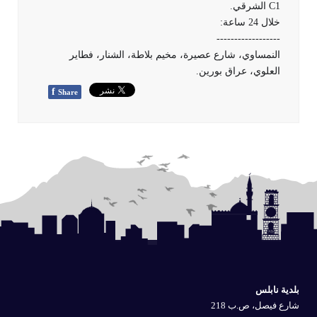
C1 الشرقي.
خلال 24 ساعة:
------------------
النمساوي، شارع عصيرة، مخيم بلاطة، الشنار، فطاير
العلوي، عراق بورين.
f
Share
بلدية نابلس
شارع فيصل، ص.ب 218