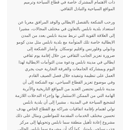
ذات الاهتمام المشترك خاصة في قطاع السياحة وترميم
المواقع السياحية والتبادل الثقافي.
ورحب الشكعة بالقنصل الايطالي والوفد المرافق معربا عن
استعداد بلدية نابلس بالتعاون في مختلف المجالات، مشيرا
إلى العلاقة القوية التي تربط مدينة نابلس بعدد من المدن
الايطالية خاصة تلك المتوأمة مع بلدية نابلس مثل مدن كومو
ونابولي وفلورنس واقليم توسكان. وأشار الشكعة إلى
ضرورة تعزيز الجانب الثقافي من خلال إقامة يوم ثقافي
ايطالي في مدينة نابلس ودعوة مدن التوأمات الايطالية لهذا
اليوم وبمشاركة الجامعات والغرفة التجارية حيث يجري
العمل على تنظيمة وتنفيذه خلال فصل الصيف القادم.
وفي موضوع تعزيز القطاع السياحي، نوه الشكعة إلى أن
مدينة نابلس تحتضن العديد من المواقع التاريخية والأثرية
الهامة التي من الممكن الاستثمار بها وإجراء التدخلات اللازمة
لتشجيع السياحة في المدينة ، مشيرا إلى أن بلدية نابلس
تولي اهتمام بإقامة اتفاقيات شراكة مع القطاع الخاص بهدف
تحسين مختلف الخدمات المقدمة للمواطنين ومثال على ذلك
مشروع إعادة تأهيل منطقة سما نابلس وتحويلها إلى مركز
جذب سياحي بامتياز. كما أكد أن مشروع سما نابلس الحالي