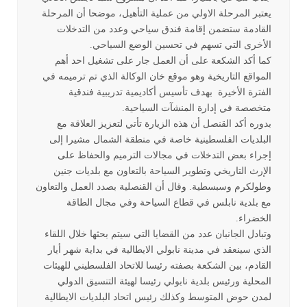
يعتبر المرحلة الاولي من عملية التأهيل، موضحا أن المرحلة
القادمة ستضمن إقامة فندق سياحي وعدد من التدخلات
الأخرى التي تسهم في تحسين الوضع السياحي.
كما أكد الشكعة على أن العمل جار على تشغيل احد أهم
المواقع التاريخية وهو موقع خان الوكالة الذي تم ترميمه في
الفترة الأخيرة بهدف تأسيس أكاديمية تدريبية فندقية
متخصصة في إدارة المنشآت السياحية.
بدوره أكد القنصل أن هذه الزيارة تأتي لتعزيز العلاقة مع
البلديات الفلسطينية خاصة في منطقة الشمال مشيرا إلى
إجراء بعض التدخلات في مجالات الترميم والحفاظ على
الإرث التاريخي وتطوير السياحة بالتعاون مع بلديات جنين
وطولكرم وسبسطية. وقال أن القنصلية بصدد العمل والتعاون
مع بلدية نابلس في قطاع السياحة وفي مجال الطاقة
الخضراء.
وتبادل الجانبان عدد من القضايا التي سيتم بحثها خلال اللقاء
الذي سينعقد في مدينة نابولي الايطالية في بداية شهر أيار
القادم، بين الشكعة بصفته رئيسا للاتحاد الفلسطيني للهيئات
المحلية ورئيس بلدية نابولي رئيسا لهيئة التنسيق الدولي
لمدن حوض المتوسط وكذلك رئيس اتحاد البلديات الايطالية