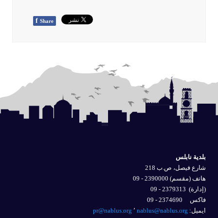
f
Share
بلدية نابلس
شارع فيصل، ص.ب 218
هاتف (مقسم) 2390000 - 09
(إدارة)
2379313 - 09
فاكس 2374690 - 09
ايميل: 
nablus@nablus.org
٬
pr@nablus.org