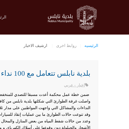
الرئ
الرئيسيه
روابط اخرى
ارشيف الاخبار
بلدية نابلس تتعامل مع 100 نداء خلال العاصفة الثلجية
اخبار - عربي
ضمن خطة عمل محكمة أعدت مسبقا للتصدي للمنخفض الثلج
واصلت غرفة الطوارئ التي شكلتها بلدية نابلس من كافة أق
وقد تنوعت حالات الطوارئ ما بين عمليات إنقاذ للسيارات 
وعدد من حالات شفط المياه من بعض المنازل والمحال ا
الأشجار والحيلولة دون وقوعها على أسلاك الكهرباء، 