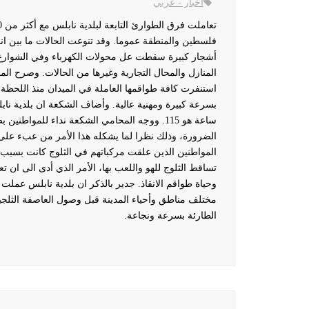
اخبار - عربي
فلسطين والمنطقة عموما. وقد تنوعت الحالات ما بين انق
أشجار كبيرة سقطت عل محولات الكهرباء وفي الشوارع 
المنازل والمحال التجارية وغيرها من الحالات.
وصرح المح
استنفرت كافة طواقمها العاملة في الميدان منذ اللحظة 
ساعة هو 115.
ووجه المحامي الشكعة نداء للمواطنين بض
الضرورة، وذلك نظرا لما يشكله هذا الأمر من عبء على طو
المواطنين الذين علقت مركباتهم في الثلوج كانت بسبب 
تساقط الثلوج للهو واللعب بها، الأمر الذي أدى الى ان
وحياة طواقم الانقاذ.
جدير بالذكر ان بلدية نابلس عملت 
مختلف مناطق وأحياء المدينة قبل وصول العاصفة الثلجية
الطارئة بسرعة ونجاعة.