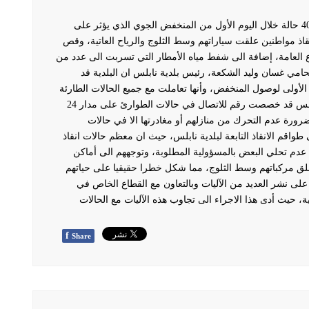
تعاملت فرق الطوارئ التابعة لبلدية نابلس مع أكثر من 40 حالة خلال اليوم الأول من المنخفض الجوي الذي يؤثر على
اذ مواطنين علقت سياراتهم وسط الثلوج والرياح العاتية، وقص
العامة، إضافة الى شفط مياه الأمطار التي تسربت الى عدد من
امي غسان وليد الشكعة، رئيس بلدية نابلس ان البلدية قد
الأولى لوصول المنخفض، وأنها تعاملت مع جميع الحالات الطارئة
بسرعة كبيرة ومهنية عالية. وأضاف الشكعة ان بلدية نابلس قد خصصت رقم للاتصال في حالات الطوارئ على مدار 24
رورة عدم التحرك من منازلهم أو مغادرتها الا في حالات
اقم الانقاذ التابعة لبلدية نابلس، حيث ان معظم حالات انقاذ
عدم تحلي البعض بالمسؤولية المطلوبة، وتوجههم الى أماكن
 تعلق مركباتهم وسط الثلوج، مما شكل خطرا حقيقيا على حياتهم
على نشر العديد من الآليات وبالتعاون مع القطاع الخاص في
، حيث أدى هذا الاجراء الى تجاوب هذه الآليات مع الحالات
f
Share