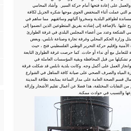
 والعمل على إعادة فتحها أمام حركة السير.
وأشاد المحامي
قم التي عملت أثناء المنخفض الجوي موجها شكره الجزيل لكافة
المساندة لطواقم البلدية وسخروا آلياتهم وسائقيهم مما ساهم في
ج عليها. بالإضافة إلى إشادته بفريق المتطوعين الذين انضموا إلى
امي الشكعة وعدد من أعضاء المجلس البلدي في غرفة الطوارئ
ل وزارة الحكم المحلي وغرفة تجارة وصناعة نابلس، وبعض
لأمنية وإقليم حركة التحرير الوطني الفلسطيني فتح ، حيث
 للتعامل مع أي نداء أو حادث. كما حرصت غرفة الطوارئ التابعة
تم تشكيلها من قبل المحافظة وبقية المؤسسات العاملة في
ا وانجاز العمل على أكمل وجه.
وكانت بلدية نابلس قد شكلت فرقة
ة المياه والصرف الصحي على صيانة كافة المناهل في الشوارع
عمال قسم الصحة العامة على مدار الساعة بمتابعة نظافة المدينة
من النفايات المختلفة، هذا فضلا عن أعمال تقليم الأشجار وإزالة
وعها والتسبب في حوادث ممكنة.