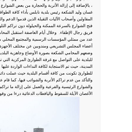
، بالإضافة إلى إزالة الأتربة والحجارة من بعض الشوارع
غسان وليد الشكعة رئيس بلدية نابلس بأداء كافة الطوا
المقاولين وأصحاب الآليات الثقيلة الذين قدموا الدعم و
فتح الشوارع بالسرعة الممكنة والحيلولة دون تراكم الثلو
فريق رجال الإطفاء.
وخلال أيام العاصفة استقبل المح
عدد من ممثلي المؤسسات الرسمية والمجتمع المحلي مث
أعضاء المجلس التشريعي ومندوبين عن مختلف الأجهزة ا
وضعهم المحامي الشكعة بصورة الأوضاع وجاهزية البلدية
للبلدية على التواصل مع غرفة الطوارئ المركزية التي 
المدينة، حيث تم الاستجابة لكافة النداءات الواردة عليه
للطوارئ تكونت من كافة أقسام البلدية حيث عملت دائر
والتأكد من عدم تراكم الأتربة والشوائب فيها، كما قام 
والشوارع الرئيسية والفرعية والعمل على إزالة ما تراكم 
الأغصان الآيلة للسقوط واليافطات الدعائية درءا من وق