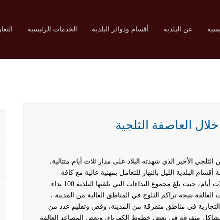
يسيه
عن البلديه
أقسام ودوائر البلدية
الخدمات الرئيسيه
التعا
ي الأخير الذي شهدته البلاد على مدار ثلاث أيام متتالية،
سام البلدية الليل بالنهار للتعامل بمهنية عالية مع كافة
النداءات والمشاكل التي واجهت المواطنين على مدار ثلاث أيام، حيث بلغ مجموع النداءات التي تلقتها البلدية 100 نداء.
العالقة نتيجة تراكم الثلوج في المناطق العالية من المدينة ،
لتجارية في مناطق متفرقة من المدينة، وقص وتقليم عدد من
و مشاكل متفرقة في بعض خطوط الكهرباء، وبعض المصاعد العالقة