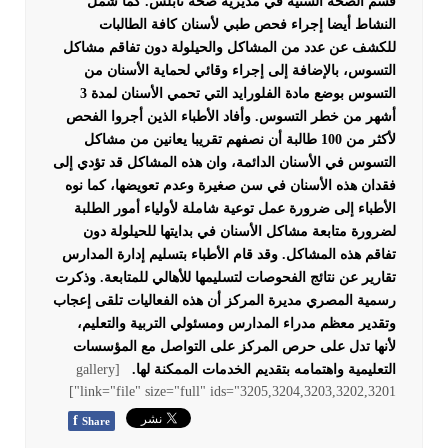
قسم الصحة السنية في مديرية صحة نابلس.
كما شمل
النشاط أيضا إجراء فحص طبي لأسنان كافة الطالبات
للكشف عن عدد من المشاكل والحيلولة دون تفاقم مشاكل
التسوس، بالإضافة إلى إجراء وقائي لحماية الأسنان من
التسوس بوضع مادة الفلورايد التي تحمي الأسنان لمدة 3
أشهر من خطر التسوس.
وأفاد الأطباء الذين أجروا الفحص
لأكثر من 100 طالبة أن نصفهم تقريبا يعانين من مشاكل
التسوس في الأسنان الدائمة، وان هذه المشاكل قد تؤدي إلى
فقدان هذه الأسنان في سن صغيرة وعدم تعويضها، كما نوه
الأطباء إلى ضرورة عمل توعية شاملة لأولياء أمور الطلبة
لضرورة متابعة مشاكل الأسنان في بدايتها للحيلولة دون
تفاقم هذه المشاكل. وقد قام الأطباء بتسليم إدارة المدارس
تقارير عن نتائج الفحوصات لتسليمها للأهالي للمتابعة.
وذكرت
رسمية المصري مديرة المركز أن هذه الفعاليات تلقى إعجاب
وتقدير معظم مدراء المدارس ومسئولي التربية والتعليم،
لأنها تدل على حرص المركز على التواصل مع المؤسسات
التعليمية واهتمامه بتقديم الخدمات الممكنة لها.
[gallery
link="file" size="full" ids="3205,3204,3203,3202,3201"]
f
Share