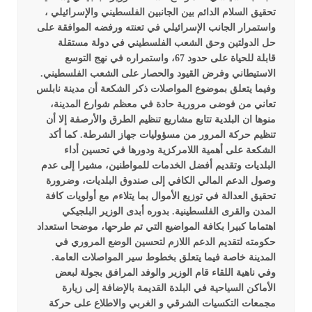
تحقيق السلام الدائم بين الجانبين الفلسطيني والإسرائيلي ،
واستمرار الجانب الإسرائيلي في تعنته ورفضه الموافقة على
حل الدولتين وحق الشعب الفلسطيني في دولة مستقلة
قابلة للحياة على حدود 67، واستمراره في نهج التوسع
الاستيطاني وفرض القيود والحصار على الشعب الفلسطيني.
وفيما يتعلق بموضوع المواصلات ذكر الشكعة أن مدينة نابلس
تعاني من فوضى مرورية حادة في معظم شوارع المدينة،
منوها ان البلدية تتابع مشاريع تنظيم الطرق والأرصفة إلا أن
تنظيم حركة المرور من مسؤوليات جهاز الشرطة.
كما أكد
الشكعة على أهمية اللامركزية ودورها في تحسين أداء
البلديات وتقديم أفضل الخدمات للمواطنين، مشيرا إلى عدم
وصول الدعم المالي الكافي إلى صندوق البلديات، وضرورة
تحقيق العدالة في توزيع الأموال بما يتلاءم مع أولويات كافة
المدن والقرى الفلسطينية.
بدوره أبدى الوزير البلجيكي
اهتماما كبيرا بكافة المواضيع التي تم طرحها، موضحا استعداد
حكومته لتقديم الدعم اللازم لتحسين الوضع المروري في
المدينة خاصة فيما يتعلق بخطوط سير المواصلات العامة.
وفي ناهية اللقاء قام الوزير والوفد المرافق بجولة لبعض
الأماكن السياحية في البلدة القديمة بالإضافة إلى زيارة
مجمعات التكسيات الشرقي و الغربي والاطلاع على حركة