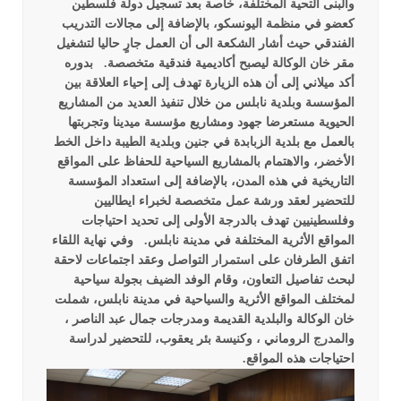
والبنى التحية المختلفة، خاصة بعد تسجيل دولة فلسطين
كعضو في منظمة اليونسكو، بالإضافة إلى مجالات التدريب
الفندقي حيث أشار الشكعة الى أن العمل جارٍ حاليا لتشغيل
مقر خان الوكالة ليصبح أكاديمية فندقية متخصصة.
بدوره
أكد ميلاني إلى أن هذه الزيارة تهدف إلى إحياء العلاقة بين
المؤسسة وبلدية نابلس من خلال تنفيذ العديد من المشاريع
الحيوية مستعرضا جهود ومشاريع مؤسسة ميدينا وتجربتها
بالعمل مع بلدية الزبابدة في جنين وبلدية الطيبة داخل الخط
الأخضر، والاهتمام بالمشاريع السياحية للحفاظ على المواقع
التاريخية في هذه المدن، بالإضافة إلى استعداد المؤسسة
للتحضير لعقد ورشة عمل متخصصة لخبراء ايطاليين
وفلسطينيين تهدف بالدرجة الأولى إلى تحديد احتياجات
المواقع الأثرية المختلفة في مدينة نابلس.
وفي نهاية اللقاء
اتفق الطرفان على استمرار التواصل وعقد اجتماعات لاحقة
لبحث تفاصيل التعاون، وقام الوفد الضيف بجولة سياحية
لمختلف المواقع الأثرية والسياحية في مدينة نابلس، شملت
خان الوكالة والبلدية القديمة ومدرجات جمال عبد الناصر ،
والمدرج الروماني ، وكنيسة بئر يعقوب، للتحضير لدراسة
احتياجات هذه المواقع.