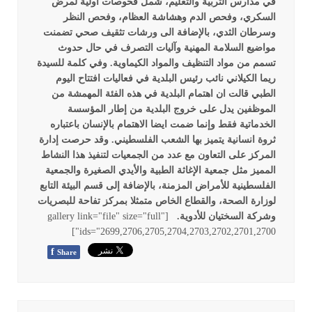
في مدارس التربية والتعليم، شمل فحوصات أولية لمرض
السكري، وفحص الدم وهشاشة العظام، وفحص النظر
وسرطان الثدي، بالإضافة الى ورشات تثقيف صحي تضمنت
مواضيع السلامة المهنية وآليات التصرف في حال حدوث
تسمم من مواد التنظيف والمواد الكيماوية.
وفي كلمة للسيدة
ريما الكيلاني نائب رئيس البلدية في فعاليات افتتاح اليوم
الطبي قالت ان اهتمام البلدية في هذه الفئة المهمشة من
الموظفين يدل على خروج البلدية من إطار المؤسسة
الخدماتية فقط وإنما ضمت ايضا الاهتمام بالإنسان باعتباره
ثروة انسانية يتميز بها الشعب الفلسطيني.
وقد حرصت إدارة
المركز على التعاون مع عدد من الجمعيات لتنفيذ هذا النشاط
المميز مثل جمعية الإغاثة الطبية والأيدي الصغيرة والجمعية
الفلسطينية للأمراض المزمنة، بالإضافة إلى قسم البيئة التابع
لوزارة الصحة، والقطاع الخاص متمثلا بمركز تفاحة للبصريات
وشركة السختيان للأدوية.
[gallery link="file" size="full"
ids="2699,2706,2705,2704,2703,2702,2701,2700"]
f
Share