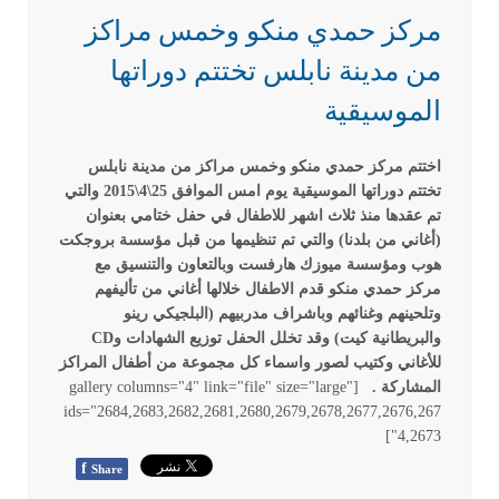
مركز حمدي منكو وخمس مراكز
من مدينة نابلس تختتم دوراتها
الموسيقية
اختتم مركز حمدي منكو وخمس مراكز من مدينة نابلس
تختتم دوراتها الموسيقية يوم امس الموافق 25\4\2015 والتي
تم عقدها منذ ثلاث اشهر للاطفال في حفل ختامي بعنوان
(أغاني من بلدنا) والتي تم تنظيمها من قبل مؤسسة بروجكت
هوب ومؤسسة ميوزك هارفست وبالتعاون والتنسيق مع
مركز حمدي منكو قدم الاطفال خلالها أغاني من تأليفهم
وتلحينهم وغنائهم وباشراف مدربيهم (البلجيكي رينو
والبريطانية كيت) وقد تخلل الحفل توزيع الشهادات وCD
للأغاني وكتيب لصور واسماء كل مجموعة من أطفال المراكز
المشاركة .
[gallery columns="4" link="file" size="large"
ids="2684,2683,2682,2681,2680,2679,2678,2677,2676,267
4,2673"]
f
Share