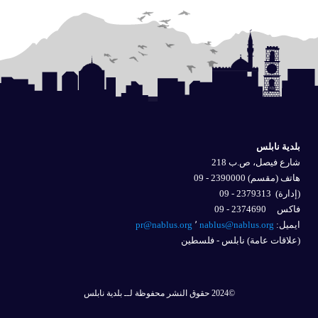
بلدية نابلس
شارع فيصل، ص.ب 218
هاتف (مقسم) 2390000 - 09
(إدارة)
2379313 - 09
فاكس 2374690 - 09
ايميل: 
nablus@nablus.org
٬
pr@nablus.org
(علاقات عامة) نابلس - فلسطين
©2024 حقوق النشر محفوظة لــ بلدية نابلس