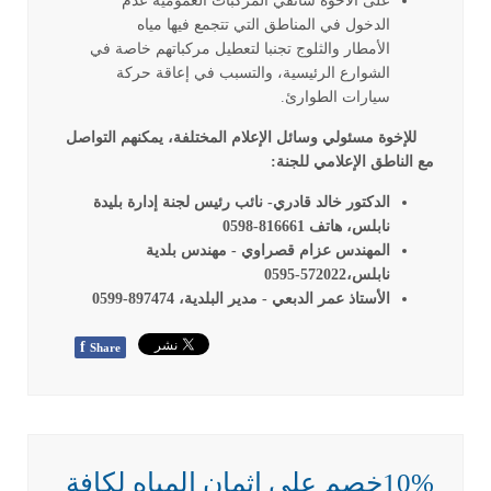
على الأخوة سائقي المركبات العمومية عدم
الدخول في المناطق التي تتجمع فيها مياه
الأمطار والثلوج تجنبا لتعطيل مركباتهم خاصة في
الشوارع الرئيسية، والتسبب في إعاقة حركة
سيارات الطوارئ.
للإخوة مسئولي وسائل الإعلام المختلفة، يمكنهم التواصل
مع الناطق الإعلامي للجنة:
الدكتور خالد قادري- نائب رئيس لجنة إدارة بليدة
نابلس، هاتف 816661-0598
المهندس عزام قصراوي - مهندس بلدية
نابلس،572022-0595
الأستاذ عمر الدبعي - مدير البلدية، 897474-0599
f
Share
10%خصم على اثمان المياه لكافة