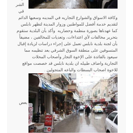
الشر
قي
وكافة الاسواق والشوارع التجاريه في المدينه وسعيها الدائم
لتقديم خدمة أفضل للمواطنين وزوار المدينة لتظهر نابلس
كما عهدناها بصورة منطمة وحضاريه وأكد بأن البلدية ستقوم
بتحرير مخالفات لأي اعتداءات، وتعديات للمخالفين ، مضيفاً
بأن لجنة بلدية نابلس تعمل على إجراء دراسات لزيادة إقبال
المتسوقين على منطقة السوق الشرقي بعد تنظيمه مما
سيعود بالفائدة على الإخوة التجار وأصحاب المحلات
التجارية.واضاف طبيله ان بلدية نابلس قد خصصت مواقع
للاخوة اصحاب البسطات والباعه المتجولين .
بعض