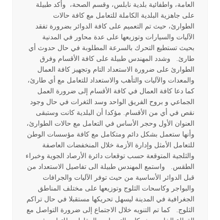
العامة، واطفائية بلدية نابلس، وقسم الصحة، وأكد طبيلة
على جاهزية البلدية الكاملة للتعامل مع كافة حالات
الطوارئ، حيث تم التعميم على كافة الدوائر بضرورة تفقد
الآليات والسيارات وتوزيعها على عدة محاور في المدنية
بحيث تستطيع التحرك بالسرعة المطلوبة في حال حدوث أي
طارئ. وشدد المهندس طبيلة على كافة الأقسام وفرق
الطوارئ على ضرورة الاستعداد التام وتجهيز كافة العمال
والمعدات والآليات والتأهب والاستعداد للتعامل مع أي طارئ،
كما دعا كافة العمال في كافة الأقسام إلى ضرورة العمل
الجماعي و بروح الفريق الواحد وسد الثغرات في حال وجود
نقص في أي من الأقسام. مؤكدا أن البلدية كانت وستبقى
العنوان الأول وحجر الأساس في التعامل مع حالات الطوارئ،
وأنها ستعمل بشكل دائم ومتكامل مع كافة مؤسسات الوطن
للتعامل الأمثل وإدارة الأزمة خلال المنخفضات العاصفة
والثلجية المتوقعة حسب توقعات دائرة الأرصاد الجوية وخبراء
الطقس. واستمع المهندس طبيلة الى تفاصيل الاستعداد من
قبل الدوائر الأساسية من حيث توفر الآليات والجرافات
والبواجر وكاسحات الثلوج وتوزيعها على مختلف المناطق
الجغرافية في المدينة ليسهل تحريكها مستقبلا في حال تراكم
الثلوج. كما تم التنويه خلال الاجتماع إلى ضرورة التواصل مع