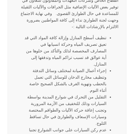
القطاع الخاص وشركات التعهدات والمقاولون للتعاون في
توفير بعض الآليات الإضافية مثل الجرافات والآليات الثقيلة
للمساعدة في حال الطوارئ القصوى. وفي نهاية الاجتماع
وجهت لجنة الطوارئ نداء إلى كافة المواطنين بضرورة
الالتزام بالإرشادات التالية :-
تنظيف أسطح المنازل وإزالة كافة المواد التي قد
تعيق تصريف المياه وحركة انسيابها في
المصارف المخصصة لذلك والتأكد من خلوها من
أية عوالق قد تسبب تراكم المياه وتدفقها إلى
المنازل.
إجراء أعمال الصيانة لمختلف وسائل التدفئة
وتنظيف مخارج الدخان للوسائل التي تعمل
بالحطب وتهوية الغرف بالشكل الصحيح خاصة
أثناء النوم.
التقليل من التحرك في شوارع المدينة بواسطة
السيارات وذلك للتخفيف من الأزمة المرورية
وتجنب إعاقة حركة الآليات والطواقم المختصة
وسيارات الإسعاف والطوارئ في حال تساقط
الثلوج.
عدم ركن السيارات على جوانب الشوارع تجنبا