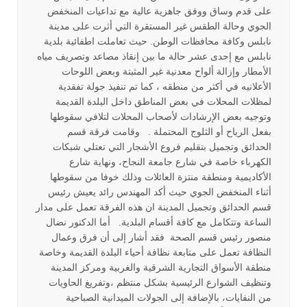
على قدم وساق ووفق جاهزية عالية مع تداعيات المنخفض
الجوي وحالة الطقس غير المستقرة التي أثرت على مدينة
نابلس وكافة محافظات الوطن. حيث تعاملت اطفائية بلدية
نابلس مع إحدى عشر حالة ما بين إنقاذ مصاعد وتصريف مياه
الأمطار وإزالة ألواح معدنية غير المثبتة وبعض اللوحات
الأعلانيه في أكثر من منطقه ، كما تم تنفيذ جولة تفقدية
لمظلات المحلات في بعض المناطق داخل البلدة القديمة
وتوجيه بعض الإرشادات لأصحاب المحلات لتلافي سقوطها
بفعل الرياح أو الثلوج المحتملة . وقامت فرقة قسم
الحدائق وتجميل بتقليم فروع الأشجار التي تعتلي شبكات
الكهرباء خاصة في شارع جامعة النجاح، ونهاية شارع
الأكاديمية ومنطقة منتزة العائلات وذلك خوفا من سقوطها
أثناء المنخفض الجوي حيث أكد المهندس رائد يعيش رئيس
قسم الحدائق وتجميل المدينة ان هذه الفرقة تعمل على مدار
الساعة وتتكامل مع كافة أقسام البلدية. أما الدكتور نضال
منصور رئيس قسم الصحة فقد أشار إلى أن فرق وعمال
النظافة تعمل على متابعة نظافة أحياء البلدة القديمة وخاصة
منطقة الأسواق التجارية الشرقية والغربية ومركز المدينة
وتنظيف الشوارع الرئيسية بشكل منتظم ،وتفريغ الحاويات
من النفايات، بالإضافة إلى الجولات الميدانية الصباحية