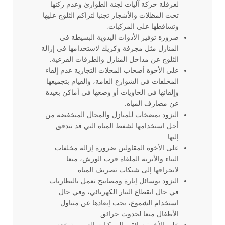
لعرقلة حركة آليات لجنة الطوارئ وعدم ركنها
تحت المظلات والأشجار تجنبا لتراكم الثلوج عليها
وتساقطها على المركبات.
ضرورة توفير الأدوات اليدوية البسيطة في
المنازل مثل مجرفة وكريك لاستخدامها في إزالة
الثلوج عن مداخل المنازل والطرقات الفرعية.
على الأخوة أصحاب المحلات التجارية عدم إلقاء
المخلفات في الشوارع العامة، والقيام بتجميعها
وإلقائها في الحاويات أو وضعها في أماكن بعيدة
عن مصارف المياه.
التزود بمضخات للمنازل والمحال المنخفضة من
أجل استخدامها لشفط المياه التي قد تتدفق
إليها.
على الأخوة المقاولين ضرورة إزالة مخلفات
البناء والأتربة الملقاة قرب الورش، منعا
لانجرافها إلى شبكات تصريف المياه.
التزود بوسائل إنارة ومصابيح تعمل بالبطاريات
في حال انقطاع التيار الكهربائي، وفي حال
استخدام الشموع، يجب إبعادها عن متناول
الأطفال منعا لحدوث حرائق.