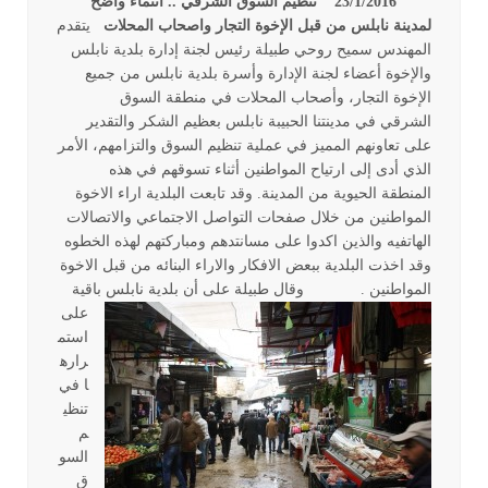
23/1/2016
تنظيم السوق الشرقي .. انتماء واضح
لمدينة نابلس من قبل الإخوة التجار واصحاب المحلات
يتقدم
المهندس سميح روحي طبيلة رئيس لجنة إدارة بلدية نابلس
والإخوة أعضاء لجنة الإدارة وأسرة بلدية نابلس من جميع
الإخوة التجار، وأصحاب المحلات في منطقة السوق
الشرقي في مدينتنا الحبيبة نابلس بعظيم الشكر والتقدير
على تعاونهم المميز في عملية تنظيم السوق والتزامهم، الأمر
الذي أدى إلى ارتياح المواطنين أثناء تسوقهم في هذه
المنطقة الحيوية من المدينة. وقد تابعت البلدية اراء الاخوة
المواطنين من خلال صفحات التواصل الاجتماعي والاتصالات
الهاتفيه والذين اكدوا على مسانتدهم ومباركتهم لهذه الخطوه
وقد اخذت البلدية ببعض الافكار والاراء البنائه من قبل الاخوة
المواطنين .
وقال طبيلة على أن بلدية نابلس باقية
على
استم
راره
ا في
تنظي
م
السو
ق