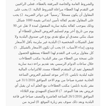
والشروط العامة والخاصة المرفقة بالعطاء، فعلى الراغبين
في التقدم لهذا العطاء مراعاة الشروط التالية: 1) يجب على
المقاول أن يكون مسجلاً "رسمياً" في دوائر الضريبة. 2) يجب
على المقاول تقديم كفالة تأمين ابتدائي بقيمة 1000 شيكل
وذلك بموجب كفالة بنكية سارية المفعول لمدة لا تقل عن 90
يوم من تاريخ أخر يوم لتسليم العروض المعلن للعطاء أو
شيك بنكي مصدق أو مبلغ نقدي يودع في صندوق البلدية ولا
تقبل الشيكات الشخصية 3) البلدية غير ملزمة بأقل الأسعار
وبدون إبداء الأسباب. 4) يجب أن تكون الأسعار بالشيكل . 5)
كل مقاول يرغب في التقدم لهذا العطاء يستطيع الحصول
على نسخة من العطاء من مقر البلدية/ مكتب العطاءات
خلال ساعات الدوام الرسمي بعد تقديم براءة ذمة سارية
المفعول تفيد ان المتقدم للعطاء مسدد للالتزامات المالية
عليه لبلدية نابلس. 6) أخر موعد لتسليم العروض الساعة
الحادية عشرة صباحا من يوم الاحد الموافق 31/1/2016 في
مقر بلدية نابلس/ مكتب العطاءات مع العلم أنه لن يقبل أي
عروض بعد هذا الموعد. 7) الاجتماع التمهيدي يوم الثلاثاء
الموافق 26/1/2016 الساعة العاشرة والنصف صباحا في قاعة
البلدية وبعد ذلك سوف يتم زيارة الموقع. 8) لمزيد من