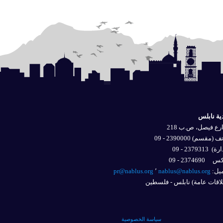
ية نابلس
ع فيصل، ص.ب 218
 (مقسم) 2390000 - 09
ارة)
2379313 - 09
2374690 - 09
يل: 
nablus@nablus.org
٬
pr@nablus.org
اقات عامة) نابلس - فلسطين
سياسة الخصوصية