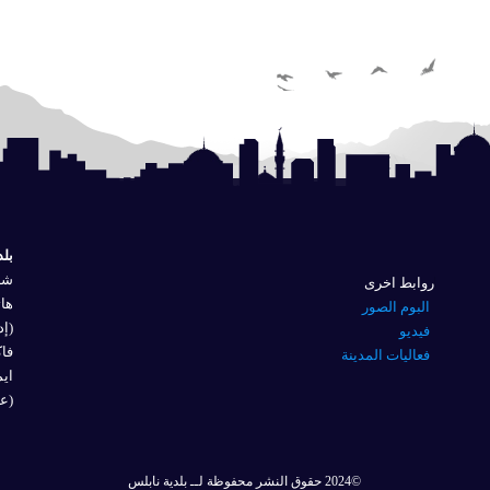
بلد
شار
روابط اخرى
هاتف
البوم الصور
(إد
فيديو
فاكس 
فعاليات المدينة
ايم
(عل
©2024 حقوق النشر محفوظة لــ بلدية نابلس