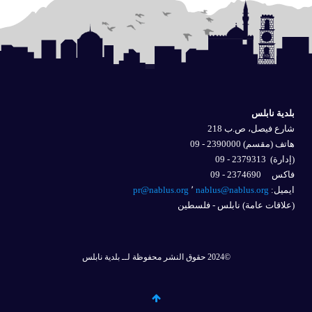
بلدية نابلس
شارع فيصل، ص.ب 218
هاتف (مقسم) 2390000 - 09
(إدارة)
2379313 - 09
فاكس 2374690 - 09
ايميل: 
nablus@nablus.org
٬
pr@nablus.org
(علاقات عامة) نابلس - فلسطين
©2024 حقوق النشر محفوظة لــ بلدية نابلس