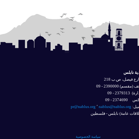
ية نابلس
ع فيصل، ص.ب 218
 (مقسم) 2390000 - 09
ارة)
2379313 - 09
2374690 - 09
يل: 
nablus@nablus.org
٬
pr@nablus.org
اقات عامة) نابلس - فلسطين
سياسة الخصوصية