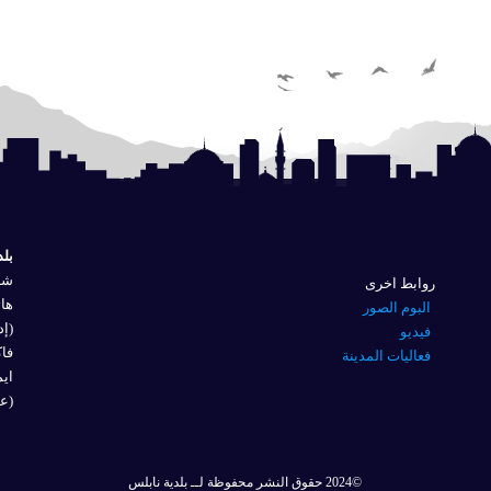
بلد
شار
روابط اخرى
هاتف
البوم الصور
(إد
فيديو
فاكس 
فعاليات المدينة
ايم
(عل
©2024 حقوق النشر محفوظة لــ بلدية نابلس