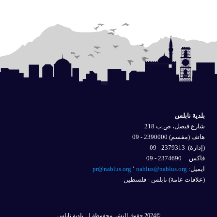
بلدية نابلس
شارع فيصل، ص.ب 218
هاتف (مقسم) 2390000 - 09
(إدارة)
2379313 - 09
فاكس 2374690 - 09
ايميل: 
nablus@nablus.org
٬
pr@nablus.org
(علاقات عامة) نابلس - فلسطين
©2024 حقوق النشر محفوظة لــ بلدية نابلس