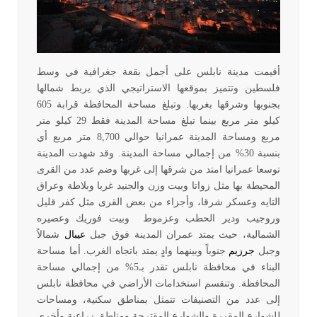
أقيمت مدينة نابلس على أجمل بقعة جغرافية في وسط
فلسطين وتتميز بموقعها الاستراتيجي الذي يربط شمالها
بجنوبها وشرقها بغربها. و
تبلغ مساحة المحافظة قرابة 605
كيلو متر مربع بينما تبلغ مساحة المدينة فقط 29 كيلو متر
مربع ومساحة المدينة عمرانيا
حوالي 8,700 متر مربع أي
بنسبة
30% من إجمالي مساحة المدينة. وقد شهدت المدينة
توسعا عمرانيا امتد من شرقها إلى غربها وضم عدد من القرى
المحيطة بها مثل زواتا وبيت وزن والجنيد غربا وبلاطة وعراق
التايه وعسكر شرقا، وأجزاء من بعض القرى مثل كفر قليل
وروجيب ودير الحطب وعزموط وبيت فوريك وعصيره
الشمالية، حيث ي
متد عمران المدينة فوق جبل
عيبال
شمالاً
وجبل
جرزيم
جنوباً وبينهما وادٍ يمتد باتجاه الغرب
. أما مساحة
البناء في محافظة نابلس تقدر بـ5% من إجمالي مساحة
المحافظة. وتنقسم استخدامات الأراضي في محافظة نابلس
إلى عدد من التصنيفات تتمثل بمناطق سكنية، ومساحات
للشوارع المقررة والشوارع المقترحة ومناطق زراعية وأخرى