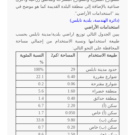
صناعية بالإضافة إلى منطقة البلدة القديمة كما هو موضح في
بند "استخدامات الأراضي".
(دائرة الهندسة، بلدية نابلس)
استخدامات الأراضي
يبين الجدول التالي توزيع اراضي بلدية/مدينة نابلس بحسب
طبيعة استخدامها ونسبة الاستخدام من إجمالي مساحة
المحافظة على النحو التالي:
طبيعة الاستخدام
المساحة /كم2
النسبة المئوية
%
حدود مدينة نابلس
29
100%
شوارع مقررة
6.40
22.1
شوارع مقترحة
0.06
0.2
منطقة خضراء
1.60
5.6
منطقة حدائق
0.40
1.4
سكن (أ)
2.20
6.7
سكن (أ) خاص
0.050
1.7
سكن (ب)
9.80
33.8
سكن (ب) خاص
0.20
0.7
سكن (ج)
2.50
8.6