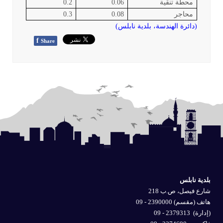
محطة تنقية
0.06
0.2
محاجر
0.08
0.3
(دائرة الهندسة، بلدية نابلس)
f
Share
بلدية نابلس
شارع فيصل، ص.ب 218
هاتف (مقسم) 2390000 - 09
(إدارة)
2379313 - 09