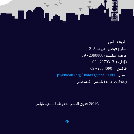
بلدية نابلس
شارع فيصل، ص.ب 218
هاتف (مقسم) 2390000 - 09
(إدارة)
2379313 - 09
فاكس 2374690 - 09
ايميل: 
nablus@nablus.org
٬
pr@nablus.org
(علاقات عامة) نابلس - فلسطين
©2024 حقوق النشر محفوظة لــ بلدية نابلس