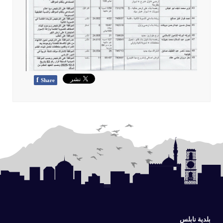
f
Share
بلدية نابلس