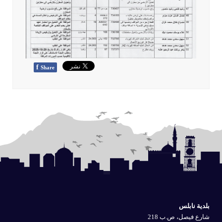
f
Share
بلدية نابلس
شارع فيصل، ص.ب 218