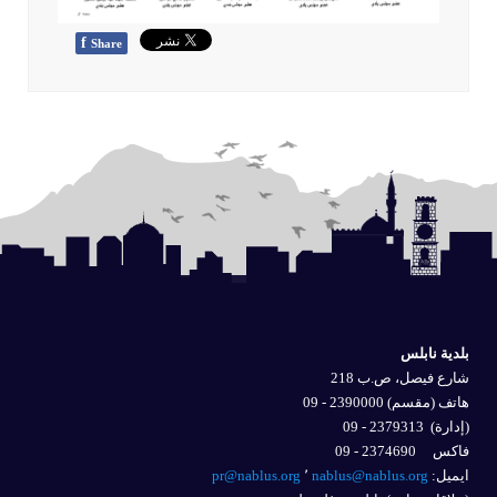
f
Share
بلدية نابلس
شارع فيصل، ص.ب 218
هاتف (مقسم) 2390000 - 09
(إدارة)
2379313 - 09
فاكس 2374690 - 09
ايميل: 
nablus@nablus.org
٬
pr@nablus.org