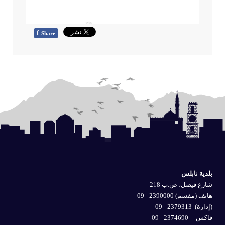
f
Share
بلدية نابلس
شارع فيصل، ص.ب 218
هاتف (مقسم) 2390000 - 09
(إدارة)
2379313 - 09
فاكس 2374690 - 09