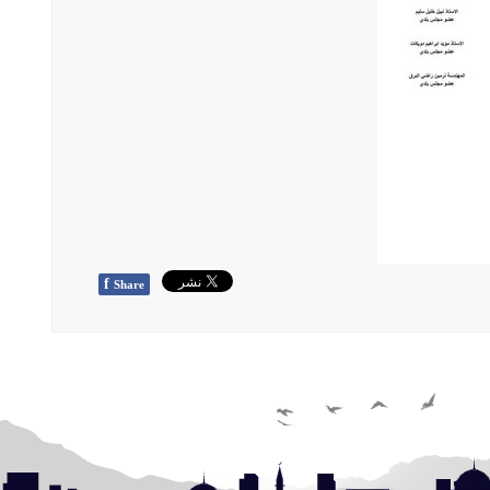
f
Share