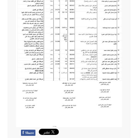
f
Share