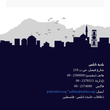
بلدية نابلس
شارع فيصل، ص.ب 218
هاتف (مقسم) 2390000 - 09
(إدارة)
2379313 - 09
فاكس 2374690 - 09
ايميل: 
nablus@nablus.org
٬
pr@nablus.org
(علاقات عامة) نابلس - فلسطين