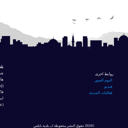
بلد
شار
روابط اخرى
هاتف
البوم الصور
(إد
فيديو
فاكس 
فعاليات المدينة
ايم
(عل
©2024 حقوق النشر محفوظة لــ بلدية نابلس