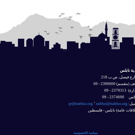
ية نابلس
ع فيصل، ص.ب 218
 (مقسم) 2390000 - 09
ارة)
2379313 - 09
2374690 - 09
يل: 
nablus@nablus.org
٬
pr@nablus.org
اقات عامة) نابلس - فلسطين
سياسة الخصوصية