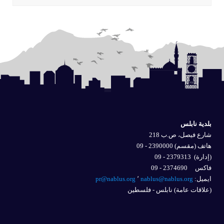
بلدية نابلس
شارع فيصل، ص.ب 218
هاتف (مقسم) 2390000 - 09
(إدارة)
2379313 - 09
فاكس 2374690 - 09
ايميل: 
nablus@nablus.org
٬
pr@nablus.org
(علاقات عامة) نابلس - فلسطين