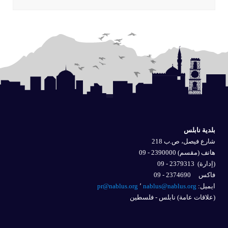
بلدية نابلس
شارع فيصل، ص.ب 218
هاتف (مقسم) 2390000 - 09
(إدارة)
2379313 - 09
فاكس 2374690 - 09
ايميل: 
nablus@nablus.org
٬
pr@nablus.org
(علاقات عامة) نابلس - فلسطين