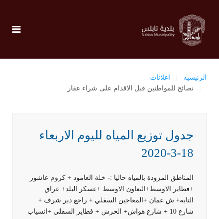
الرئيسيه
اعلانات
نصائح للمواطنين قبل الاقدام على شراء عقار
جدول توزيع المياه لليوم الاربعاء
18-3-2020
المناطق المزودة بالمياه حاليا :- خلة العامود + كروم عاشور
+فطاير الاوسط+التعاون الاوسط +عسكر البلد+ عراق
التايه+ ش عمان +المعاجين السفلي + راجع دير شرف +
شارع 10 + شارع هواش+ الحرش + فطاير السفلي +انسياب