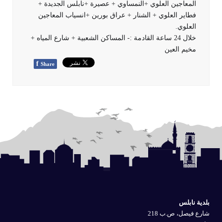
المعاجين العلوي +النمساوي + عصيرة +نابلس الجديدة +
فطاير العلوي + الشنار + عراق بورين +انسياب المعاجين
العلوي.
خلال 24 ساعة القادمة :- المساكن الشعبية + شارع المياه +
مخيم العين
f
Share
بلدية نابلس
شارع فيصل، ص.ب 218