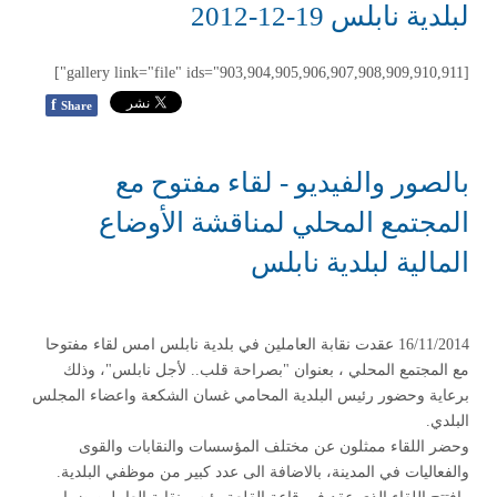
لبلدية نابلس 19-12-2012
[gallery link="file" ids="903,904,905,906,907,908,909,910,911"]
f
Share
بالصور والفيديو - لقاء مفتوح مع
المجتمع المحلي لمناقشة الأوضاع
المالية لبلدية نابلس
16/11/2014 عقدت نقابة العاملين في بلدية نابلس امس لقاء مفتوحا
مع المجتمع المحلي ، بعنوان "بصراحة قلب.. لأجل نابلس"، وذلك
برعاية وحضور رئيس البلدية المحامي غسان الشكعة واعضاء المجلس
البلدي.
وحضر اللقاء ممثلون عن مختلف المؤسسات والنقابات والقوى
والفعاليات في المدينة، بالاضافة الى عدد كبير من موظفي البلدية.