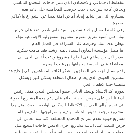
التخطيط الاجتماعي والاقتصادي الذي يلبي حاجات المجتمع النابلسي
ويحاكي كافة شرائحه ، حيث حرصت المحافظة على دعم هذه
المشاريع التي من شانها إيجاد أماكن آمنة بعيدا عن الشوارع والأماكن
الخطرة.
وفي كلمة للممثل بنك فلسطين السيد هاني ناصر شدد على حرص
البنك على أهمية تعزيز مفهوم مشاريع المسؤولية الاجتماعية تجاه
الوطن لدى البنك وحرصه على الشراكة في العمل العام .
اما ممثل مؤسسة التعاون السيدة ديمة ارشيد فقد قدمت شكرها
القدير لكل من ساهم في انجاح المشروع ودعت أهالي الحي الى
المحافظة على الحديقة وحمايتها من عبث المخربين.
وقدم ممثل لجنة حي المعاجين الشكر لكافة المساهمين في إنجاح هذا
المشروع الحيوي الذي يخدم اطفال المنطقة بشكل كبير ويشكل
متنفسا جيدا لاطفال الحي
بدوره اكد الاستاذ يوسف الجابي عضو المجلس البلدي ممثل رئيس
بلدية نابلس على حرص البلدية الدائم على دعم هذه المشاريع الحيوية
التي تخدم أهالي الحي ذو الاكتظاظ السكاني الواضح ، حيث يمثل هذا
المشروع ترجمة حقيقية لخطة البلدية واستراتيجتها القاضية باقامة
مشاريع حيوية تخدم شرائح المجتمع المختلفة. كما نوه الجابي الى
حرص البلدية على اقامة مشاريع اخرى تلامس حاجات المجتع مثل
الدواوين في احياء مختلفة ومرافق رياضية أخرى للشباب، وتسليط