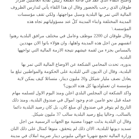
وافتتح اللقاء الذي عقد في قاعة القلعة رئيس نقابة العاملين ضرار
طوقان الذي رحب بالحضور وقال ان هذا اللقاء يأتي لتدارس الظروف
المالية التي تمر بها البلدية وسبل مواجهتها، ولكي تقف مؤسسات
المدينة المختلفة وابناء المدينة كلٌ عند مسؤولياتهم تجاه هذه
المؤسسة.\
وقال طوقان ان 2200 موظف وعامل في مختلف مرافق البلدية رهنوا
انفسهم من اجل هذه المدينة واهلها، وان هؤلاء باتوا الان مهددين
بالمساس بجزء من لقمة عيشهم نتيجة الازمة المالية التي تواجهها
البلدية.
بدوره، تحدث المحامي الشكعة عن الاوضاع المالية التي تمر بها
البلدية، وقال ان الديون التي للبلدية على الحكومة والمواطنين تبلغ ما
يعادل نصف مليار شيكل و20 مليون دينار، متسائلا كيف يمكن لاية
مؤسسة ان تعملولديها كل هذه الديون؟
واكد الشكعة ان المجلس البلدي اعلن ومنذ اليوم الاول لتسلمه مهام
عمله قبل نحو عامين عدم وجود اموال في صندوق البلدية، ومنذ ذلك
التاريخ لم يتوفر في صندوق أي مبلغ كان، بل كان رصيد البلدية دائما
بالسالب، وحاليا يبلغ رصيد البلدية سالب 37 مليون شيكل.
وقال ان البلدية بذلت جهودا مضنية مع الجهات الرسمية من اجل
تسديد ديونها للبلدية، الاان ذلك لم يتحقق، منوها كمثال على ذلك الىان
وزارة المالية تجمع شهريا حوالي مليوني دينار ضريبة املاك في مدينة