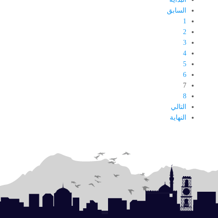
السابق
1
2
3
4
5
6
7
8
التالي
النهاية