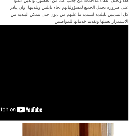
هذا وتخلل اللقاء مداخلات من جانب عدد من الحضور، والذين اكدوا
على ضرورة تجمل الجميع لمسؤولياتهم تجاه نابلس وبلديتها، وان يبادر
كل المدينين للبلدية لتسديد ما عليهم من ديون حتى تتمكن البلدية من
الاستمرار بعملها وتقديم خدماتها للمواطنين.