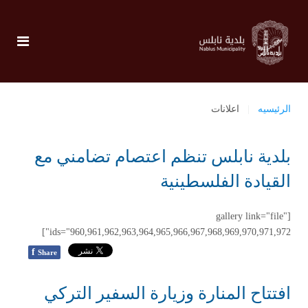
الرئيسيه
اعلانات
بلدية نابلس تنظم اعتصام تضامني مع
القيادة الفلسطينية
[gallery link="file"
ids="960,961,962,963,964,965,966,967,968,969,970,971,972"]
f
Share
افتتاح المنارة وزيارة السفير التركي