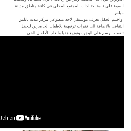
الضوء على تلبية احتياجات المجتمع المحلي في كافة مناطق مدينة
نابلس.
واختتم الحفل بعزف موسيقي لاحد متطوعي مركز بلدية نابلس
الثقافي بالاضافة الى فقرات ترفيهية للاطفال الحاضرين للحفل
تضمنت رسم على الوجوه وتوزيع هديا والعاب لأطفال الحي.