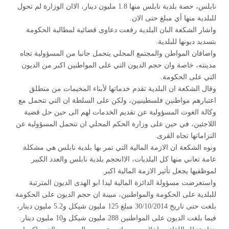
نابلس، حصة بلدية نابلس منها 1.8 مليون دينار، الاان الوزارة لم تحول
للبلدية منها أي مبلغ حتى الان.
واشار الشكعة الىان البلدية رفعت دعاوى قضائية لمطالبة الحكومة
بتسديد ديونها للبلدية.
واضافان المواطن والمجتمع المحلي يتحمل جانبا من المسؤولية تجاه
مدينته، خاصة وان حجم الديون التي على المواطنين اكبر من الديون
التي على الحكومة.
وقال الشكعة ان البلدية تقدم خدماتها لأبناء المخيمات من منطلق
اعتبارهم مواطنين فلسطينيين، ولكن على السلطة ان التي تتحمل مع
وكالة الغوث المسؤولية عن تقديم الخدمات لهم الى حين حل قضية
اللاجئين، في حين على وزارة الحكم المحلي ان تتحمل المسؤولية عن
التزاماتها تجاه القرى.
ونوه الشكعة ان الازمة المالية التي تمر بها بلدية نابلس هي مشكلة
عامة تعاني منها كل البلديات، الاانحجم بلدية نابلس والعدد الكبير
لموظفيها يجعل تأثير الازمة المالية اكبر.
واستعرضت مسؤولة الدائرة المالية ليدا ابو الهدى الديون المترتبة
للبلدية على الحكومة والمواطنين، مبينة ان حجم الديون على الحكومة
بلغت حتى تاريخ 30/10/2014 مبلغ 125 مليون شيكل و5.2 مليون دينار،
فيما بلغت الديون على المواطنين 288 مليون شيكل و10 مليون دينار.